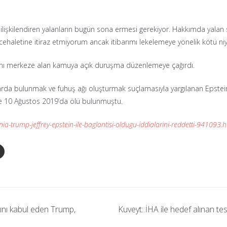
e ilişkilendiren yalanların bugün sona ermesi gerekiyor. Hakkımda yalan 
ehaletine itiraz etmiyorum ancak itibarımı lekelemeye yönelik kötü niye
arını merkeze alan kamuya açık duruşma düzenlemeye çağırdı.
smarda bulunmak ve fuhuş ağı oluşturmak suçlamasıyla yargılanan Epste
e 10 Ağustos 2019’da ölü bulunmuştu.
-trump-jeffrey-epstein-ile-baglantisi-oldugu-iddialarini-reddetti-941093.h
nı kabul eden Trump,
Kuveyt: İHA ile hedef alınan t