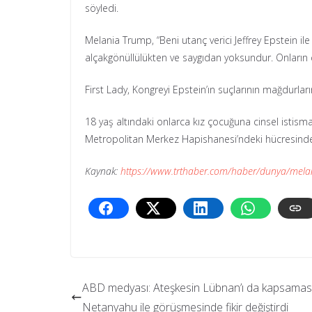
söyledi.
Melania Trump, “Beni utanç verici Jeffrey Epstein il
alçakgönüllülükten ve saygıdan yoksundur. Onların c
First Lady, Kongreyi Epstein’ın suçlarının mağdurl
18 yaş altındaki onlarca kız çocuğuna cinsel isti
Metropolitan Merkez Hapishanesi’ndeki hücresind
Kaynak:
https://www.trthaber.com/haber/dunya/melania
ABD medyası: Ateşkesin Lübnan’ı da kapsaması
Netanyahu ile görüşmesinde fikir değiştirdi