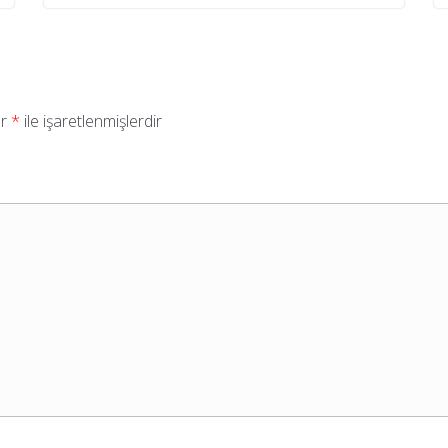
ar
*
ile işaretlenmişlerdir