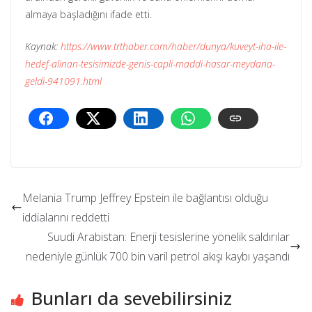
almaya başladığını ifade etti.
Kaynak:
https://www.trthaber.com/haber/dunya/kuveyt-iha-ile-
hedef-alinan-tesisimizde-genis-capli-maddi-hasar-meydana-
geldi-941091.html
Melania Trump Jeffrey Epstein ile bağlantısı olduğu
iddialarını reddetti
Suudi Arabistan: Enerji tesislerine yönelik saldırılar
nedeniyle günlük 700 bin varil petrol akışı kaybı yaşandı
Bunları da sevebilirsiniz