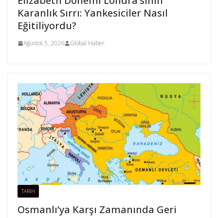
Elizabeth Dönemi Londra’sının
Karanlık Sırrı: Yankesiciler Nasıl
Eğitiliyordu?
Ağustos 5, 2026
Global Haber
TARİH
Osmanlı’ya Karşı Zamanında Geri