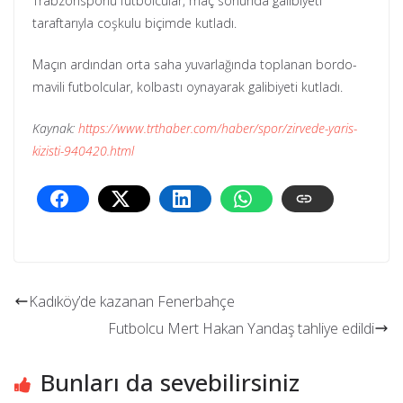
Trabzonsporlu futbolcular, maç sonunda galibiyeti
taraftarıyla coşkulu biçimde kutladı.
Maçın ardından orta saha yuvarlağında toplanan bordo-
mavili futbolcular, kolbastı oynayarak galibiyeti kutladı.
Kaynak:
https://www.trthaber.com/haber/spor/zirvede-yaris-
kizisti-940420.html
Kadıköy’de kazanan Fenerbahçe
Futbolcu Mert Hakan Yandaş tahliye edildi
Bunları da sevebilirsiniz