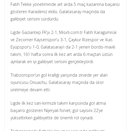
Fatih Tekke yönetiminde art arda 5 maç kazanma başarısı
gösteren Karadeniz ekibi, Galatasaray maçında da
galibiyet serisini sürdürdü.
Ligde Gaziantep FK’yı 2-1, Mısırlı.com.tr Fatih Karagümrük
ve Zecorner Kayserispor’u 3-1, Çaykur Rizespor ve İkas
Eyüpspor’u 1-0, Galatasaray’ı da 2-1 yenen bordo-mavili
takım, 161 hafta sonra ilk kez art arda 6 maçtan üstün
ayrılarak en iyi galibiyet serisini gerçekleştirdi.
Trabzonspor’un gol krallığı yarışında zirvede yer alan
oyuncusu Onuachu, Galatasaray maçında da skor
üretmeye devam etti.
Ligde ilk kez sarı-kırmızılı takım karşısında gol atma
başarısı gösteren Nijeryalı forvet, gol sayısını 22’ye
yükseltirken galibiyette de önemli rol oynadı.