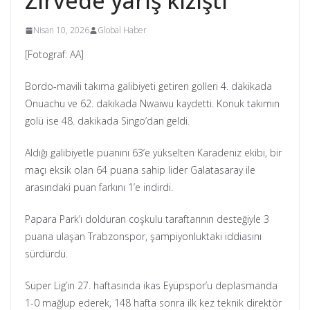
Zirvede yarış kızıştı
Nisan 10, 2026
Global Haber
[Fotograf: AA]
Bordo-mavili takıma galibiyeti getiren golleri 4. dakikada
Onuachu ve 62. dakikada Nwaiwu kaydetti. Konuk takımın
golü ise 48. dakikada Singo’dan geldi.
Aldığı galibiyetle puanını 63’e yükselten Karadeniz ekibi, bir
maçı eksik olan 64 puana sahip lider Galatasaray ile
arasındaki puan farkını 1’e indirdi.
Papara Park’ı dolduran coşkulu taraftarının desteğiyle 3
puana ulaşan Trabzonspor, şampiyonluktaki iddiasını
sürdürdü.
Süper Lig’in 27. haftasında ikas Eyüpspor’u deplasmanda
1-0 mağlup ederek, 148 hafta sonra ilk kez teknik direktör