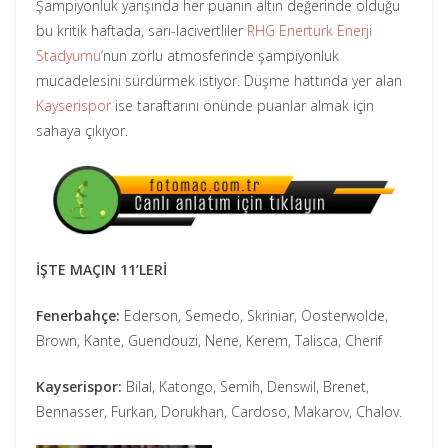
Şampiyonluk yarışında her puanın altın değerinde olduğu
bu kritik haftada, sarı-lacivertliler
RHG Enertürk Enerji
Stadyumu
‘nun zorlu atmosferinde şampiyonluk
mücadelesini sürdürmek istiyor. Düşme hattında yer alan
Kayserispor
ise taraftarını önünde puanlar almak için
sahaya çıkıyor.
İŞTE MAÇIN 11’LERİ
Fenerbahçe:
Ederson, Semedo, Skriniar, Oosterwolde,
Brown, Kante, Guendouzi, Nene, Kerem, Talisca, Cherif
Kayserispor:
Bilal, Katongo, Semih, Denswil, Brenet,
Bennasser, Furkan, Dorukhan, Cardoso, Makarov, Chalov.