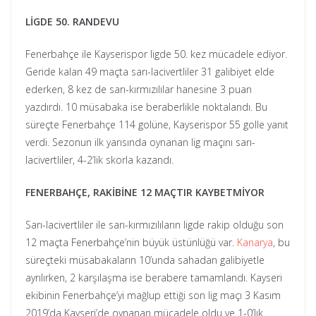
LİGDE 50. RANDEVU
Fenerbahçe ile Kayserispor ligde 50. kez mücadele ediyor.
Geride kalan 49 maçta sarı-lacivertliler 31 galibiyet elde
ederken, 8 kez de sarı-kırmızılılar hanesine 3 puan
yazdırdı. 10 müsabaka ise beraberlikle noktalandı. Bu
süreçte Fenerbahçe 114 golüne, Kayserispor 55 golle yanıt
verdi. Sezonun ilk yarısında oynanan lig maçını sarı-
lacivertliler, 4-2’lik skorla kazandı.
FENERBAHÇE, RAKİBİNE 12 MAÇTIR KAYBETMİYOR
Sarı-lacivertliler ile sarı-kırmızılıların ligde rakip olduğu son
12 maçta Fenerbahçe’nin büyük üstünlüğü var.
Kanarya
, bu
süreçteki müsabakaların 10’unda sahadan galibiyetle
ayrılırken, 2 karşılaşma ise berabere tamamlandı. Kayseri
ekibinin Fenerbahçe’yi mağlup ettiği son lig maçı 3 Kasım
2019’da Kayseri’de oynanan mücadele oldu ve 1-0’lık