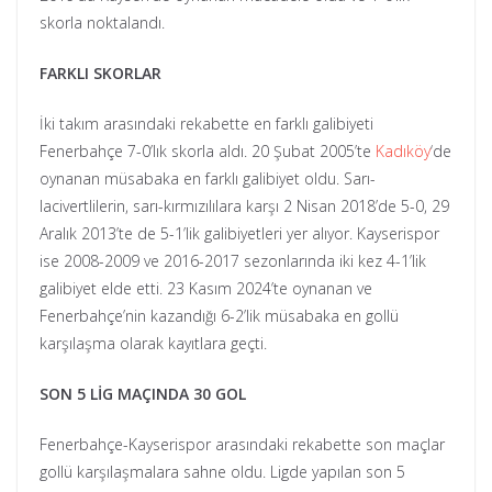
skorla noktalandı.
FARKLI SKORLAR
İki takım arasındaki rekabette en farklı galibiyeti
Fenerbahçe 7-0’lık skorla aldı. 20 Şubat 2005’te
Kadıköy
‘de
oynanan müsabaka en farklı galibiyet oldu. Sarı-
lacivertlilerin, sarı-kırmızılılara karşı 2 Nisan 2018’de 5-0, 29
Aralık 2013’te de 5-1’lik galibiyetleri yer alıyor. Kayserispor
ise 2008-2009 ve 2016-2017 sezonlarında iki kez 4-1’lik
galibiyet elde etti. 23 Kasım 2024’te oynanan ve
Fenerbahçe’nin kazandığı 6-2’lik müsabaka en gollü
karşılaşma olarak kayıtlara geçti.
SON 5 LİG MAÇINDA 30 GOL
Fenerbahçe-Kayserispor arasındaki rekabette son maçlar
gollü karşılaşmalara sahne oldu. Ligde yapılan son 5