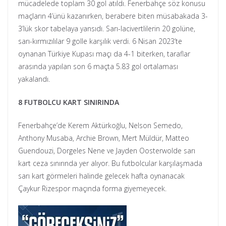
mücadelede toplam 30 gol atıldı. Fenerbahçe söz konusu
maçların 4’ünü kazanırken, berabere biten müsabakada 3-
3’lük skor tabelaya yansıdı. Sarı-lacivertlilerin 20 golüne,
sarı-kırmızılılar 9 golle karşılık verdi. 6 Nisan 2023’te
oynanan Türkiye Kupası maçı da 4-1 biterken, taraflar
arasında yapılan son 6 maçta 5.83 gol ortalaması
yakalandı.
8 FUTBOLCU KART SINIRINDA
Fenerbahçe’de Kerem Aktürkoğlu, Nelson Semedo,
Anthony Musaba, Archie Brown, Mert Müldür, Matteo
Guendouzi, Dorgeles Nene ve Jayden Oosterwolde sarı
kart ceza sınırında yer alıyor. Bu futbolcular karşılaşmada
sarı kart görmeleri halinde gelecek hafta oynanacak
Çaykur Rizespor maçında forma giyemeyecek.