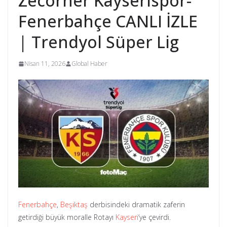
Zecorner Kayserispor-
Fenerbahçe CANLI İZLE
| Trendyol Süper Lig
Nisan 11, 2026
Global Haber
Fenerbahçe
,
Beşiktaş
derbisindeki dramatik zaferin
getirdiği büyük moralle Rotayı
Kayseri
‘ye çevirdi.