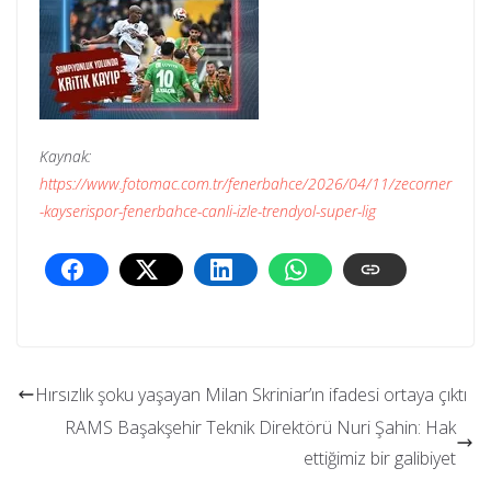
Kaynak:
https://www.fotomac.com.tr/fenerbahce/2026/04/11/zecorner
-kayserispor-fenerbahce-canli-izle-trendyol-super-lig
Hırsızlık şoku yaşayan Milan Skriniar’ın ifadesi ortaya çıktı
RAMS Başakşehir Teknik Direktörü Nuri Şahin: Hak
ettiğimiz bir galibiyet