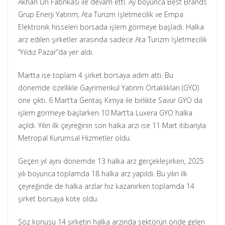
Akhan Un Fabrikası ile devam etti. Ay boyunca Best Brands
Grup Enerji Yatırım, Ata Turizm İşletmecilik ve Empa
Elektronik hisseleri borsada işlem görmeye başladı. Halka
arz edilen şirketler arasında sadece Ata Turizm İşletmecilik
“Yıldız Pazar”da yer aldı.
Martta ise toplam 4 şirket borsaya adım attı. Bu
dönemde özellikle Gayrimenkul Yatırım Ortaklıkları (GYO)
öne çıktı. 6 Mart’ta Gentaş Kimya ile birlikte Savur GYO da
işlem görmeye başlarken 10 Mart’ta Luxera GYO halka
açıldı. Yılın ilk çeyreğinin son halka arzı ise 11 Mart itibarıyla
Metropal Kurumsal Hizmetler oldu.
Geçen yıl aynı dönemde 13 halka arz gerçekleşirken, 2025
yılı boyunca toplamda 18 halka arz yapıldı. Bu yılın ilk
çeyreğinde de halka arzlar hız kazanırken toplamda 14
şirket borsaya kote oldu.
Söz konusu 14 şirketin halka arzında sektörün önde gelen