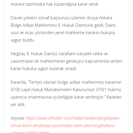
manevi tazminata hak kazandığına karar verdi.
Davalı şirketin istinaf başvurusu üzerine dosya Ankara
Bölge Adliye Mahkemesi 6. Hukuk Dairesine geldi. Daire,
usul ve esas yönünden yerel mahkeme kararını hukuka
uygun buldu.
Yargıtay 9. Hukuk Dairesi, tarafların karşılıklı iddia ve
savunmaları ile mahkemenin gerekçesi kapsamında verilen
kararı hukuka uygun bularak onadı.
Kararda, “Temyiz olunan bölge adliye mahkemesi kararının
6100 sayılı Hukuk Muhakemeleri Kanunu’nun 370/1 hükmü
uyarınca onanmasına oy birliğiyle karar verilmiştir.” ifadeleri
yer aldı.
Kaynak:
https://www.trthaber.com/haber/turkiye/yargitaydan-
emsal-karar-whatsapp-yazismalari-isten-cikarma-gerekcesi-
olamaz-940841.html