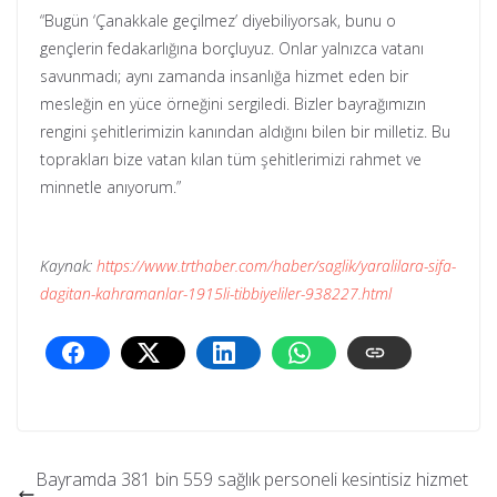
“Bugün ‘Çanakkale geçilmez’ diyebiliyorsak, bunu o
gençlerin fedakarlığına borçluyuz. Onlar yalnızca vatanı
savunmadı; aynı zamanda insanlığa hizmet eden bir
mesleğin en yüce örneğini sergiledi. Bizler bayrağımızın
rengini şehitlerimizin kanından aldığını bilen bir milletiz. Bu
toprakları bize vatan kılan tüm şehitlerimizi rahmet ve
minnetle anıyorum.”
Kaynak:
https://www.trthaber.com/haber/saglik/yaralilara-sifa-
dagitan-kahramanlar-1915li-tibbiyeliler-938227.html
Bayramda 381 bin 559 sağlık personeli kesintisiz hizmet