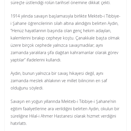
süreçte üstlendiği rolün tarihsel önemine dikkat çekti.
1914 yılında savaşın başlamasıyla birlikte Mekteb-i Tıbbiye-
i Şahane öğrencilerinin silah altına alındığını belirten Aydın,
“Henüz hayatlarının başında olan genç hekim adayları,
kalemlerini bırakıp cepheye koştu. Çanakkale başta olmak
üzere birçok cephede yalnızca savaşmadılar; aynı
zamanda yaralılara şifa dağıtan kahramanlar olarak görev
yaptılar” ifadelerini kullandı.
Aydın, bunun yalnızca bir savaş hikayesi değil, aynı
zamanda meslek ahlakının ve millet bilincinin en saf
olduğunu söyledi.
Savaşın en yoğun yıllarında Mekteb-i Tıbbiye-i Şahane’nin
eğitim faaliyetlerine ara verildiğini belirten Aydın, okulun bir
süreliğine Hilal-i Ahmer Hastanesi olarak hizmet verdiğini
hatırlattı.