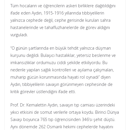
Tüm hocaların ve öğrencilerin askeri birliklere dağıtıldığını
ifade eden Aydın, 1915-1916 yıllarında tıbbiyelilerin
yalnızca cephede değil, cephe gerisinde kurulan sahra
hastanelerinde ve tahaffuzhanelerde de görev aldığını
vurguladı.
“O günün şartlarında en büyük tehdit yalnızca düşman
kurşunu değildi. Bulaşıcı hastalıklar, yetersiz beslenme ve
imkansızlıklar ordumuzu ciddi şekilde etkiliyordu. Bu
nedenle yapılan sağlık kontrolleri ve aşılama çalışmaları,
muharip gücün korunmasında hayati rol oynadı” diyen
Aydın, tıbbiyelilerin savaşın görünmeyen cephesinde de
kritik görevler üstlendiğini ifade etti.
Prof. Dr. Kemalettin Aydın, savaşın tıp camiası üzerindeki
yıkıcı etkisini de somut verilerle ortaya koydu. Birinci Dünya
Savaşı boyunca 765 tıp öğrencisinden 346’sı şehit düştü.
Aynı dönemde 262 Osmanlı hekimi cephelerde hayatını