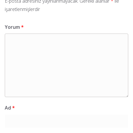
E-posta adresiniz yayınlanmayacak.
Gerekli alanlar
*
ile
işaretlenmişlerdir
Yorum
*
Ad
*