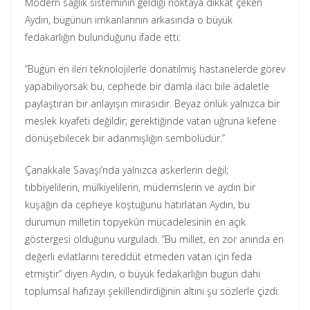
Modern sağlık sisteminin geldiği noktaya dikkat çeken
Aydın, bugünün imkanlarının arkasında o büyük
fedakarlığın bulunduğunu ifade etti:
“Bugün en ileri teknolojilerle donatılmış hastanelerde görev
yapabiliyorsak bu, cephede bir damla ilacı bile adaletle
paylaştıran bir anlayışın mirasıdır. Beyaz önlük yalnızca bir
meslek kıyafeti değildir; gerektiğinde vatan uğruna kefene
dönüşebilecek bir adanmışlığın sembolüdür.”
Çanakkale Savaşı’nda yalnızca askerlerin değil;
tıbbiyelilerin, mülkiyelilerin, müderrislerin ve aydın bir
kuşağın da cepheye koştuğunu hatırlatan Aydın, bu
durumun milletin topyekûn mücadelesinin en açık
göstergesi olduğunu vurguladı. “Bu millet, en zor anında en
değerli evlatlarını tereddüt etmeden vatan için feda
etmiştir” diyen Aydın, o büyük fedakarlığın bugün dahi
toplumsal hafızayı şekillendirdiğinin altını şu sözlerle çizdi: