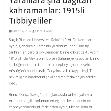
Yaralılara şifa dağıtan
kahramanlar: 1915li
Tıbbiyeliler
Nisan 14, 2026
Global Haber
Sağlık Bilimleri Üniversitesi Rektörü Prof. Dr. Kemalettin
Aydın, Çanakkale Zaferi’nin yıl dönümünde, Türk tıp
tarihinin en çarpıcı öykülerinden birine dikkat çekti. Aydın,
1915 yılında Mekteb-i Tıbbiye-i Şahane’ye kaydolan birinci
sınıf öğrencilerinin tamamının cepheye giderek şehit
düştüğünü hatırlatarak, “Bu yalnızca bir kayıp değil, Türk
hekimliğinin karakterini şekillendiren fedakarlığın adıdır”
dedi.
Birinci Dünya Savaşı’nın başlamasıyla birlikte yalnızca
orduların değil, toplumun en eğitimli kesimlerinin de
cepheye yöneldiğini ifade eden Aydın, tıbbiyelilerin bu