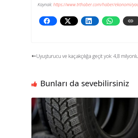
Kaynak:
https://www.trthaber.com/haber/ekonomi/yac
Uyuşturucu ve kaçakçılığa geçit yok: 4,8 milyon
Bunları da sevebilirsiniz