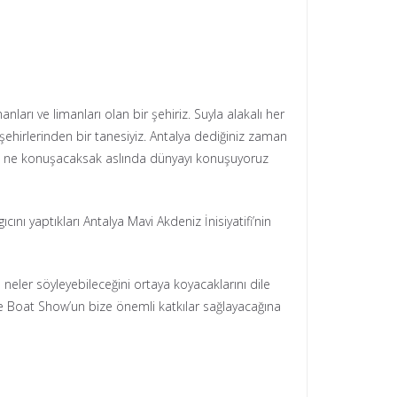
nları ve limanları olan bir şehiriz. Suyla alakalı her
şehirlerinden bir tanesiyiz. Antalya dediğiniz zaman
ili ne konuşacaksak aslında dünyayı konuşuyoruz
nı yaptıkları Antalya Mavi Akdeniz İnisiyatifi’nin
a neler söyleyebileceğini ortaya koyacaklarını dile
fe Boat Show’un bize önemli katkılar sağlayacağına