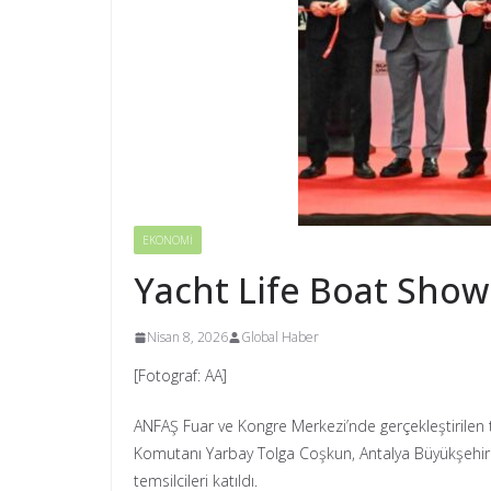
EKONOMİ
Yacht Life Boat Show 
Nisan 8, 2026
Global Haber
[Fotograf: AA]
ANFAŞ Fuar ve Kongre Merkezi’nde gerçekleştirilen t
Komutanı Yarbay Tolga Coşkun, Antalya Büyükşehir
temsilcileri katıldı.