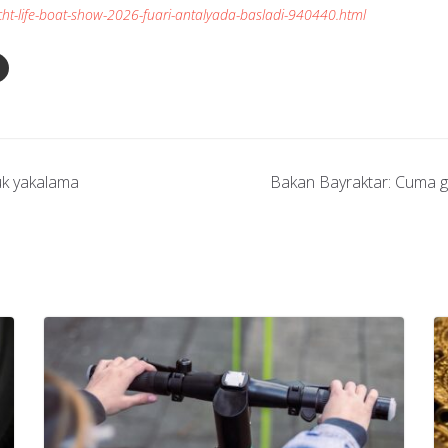
ht-life-boat-show-2026-fuari-antalyada-basladi-940440.html
luk yakalama
Bakan Bayraktar: Cuma gü