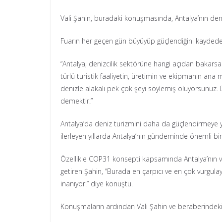
Vali Şahin, buradaki konuşmasında, Antalya’nın deniz
Fuarın her geçen gün büyüyüp güçlendiğini kaydeden 
“Antalya, denizcilik sektörüne hangi açıdan bakarsanı
türlü turistik faaliyetin, üretimin ve ekipmanın an
denizle alakalı pek çok şeyi söylemiş oluyorsunuz.
demektir.”
Antalya’da deniz turizmini daha da güçlendirmeye yön
ilerleyen yıllarda Antalya’nın gündeminde önemli bir 
Özellikle COP31 konsepti kapsamında Antalya’nın ve Tü
getiren Şahin, “Burada en çarpıcı ve en çok vurgula
inanıyor.” diye konuştu.
Konuşmaların ardından Vali Şahin ve beraberindekile