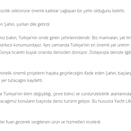
cilik sektörüne önemli katkılar sağlayan bir şehir olduğunu belirtti.
Şahin, şunları dile getirdi:
z bakın, Türkiye’nin önde gelen şehirlerindendir. Biz marinaları, yat lima
a merkezi konumundayız. Aynı zamanda Türkiye’nin en önemli yat üretim 
 Dünya ticareti büyük oranda denizden dönüyor. Dolayısıyla denizle ilg
elik önemli projelerin hayata geçirileceğini ifade eden Şahin, başlangıcı
yer tutacağını kaydetti.
rkiye’nin iklim değişikliği, çevre bilinci ve sürdürülebilirlik alanlarınd
yacağımız konuların başında deniz turizmi geliyor. Bu hususta Yacht Li
r fuarı gezerek sergilenen ürün ve hizmetleri inceledi.