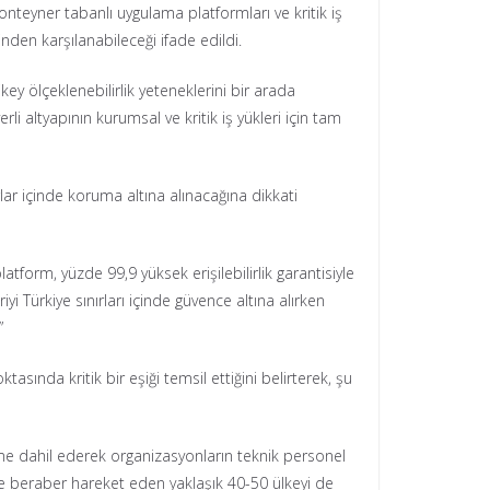
nteyner tabanlı uygulama platformları ve kritik iş
rinden karşılanabileceği ifade edildi.
y ölçeklenebilirlik yeteneklerini bir arada
 altyapının kurumsal ve kritik iş yükleri için tam
nırlar içinde koruma altına alınacağına dikkati
tform, yüzde 99,9 yüksek erişilebilirlik garantisiyle
yi Türkiye sınırları içinde güvence altına alırken
”
asında kritik bir eşiği temsil ettiğini belirterek, şu
eme dahil ederek organizasyonların teknik personel
le beraber hareket eden yaklaşık 40-50 ülkeyi de