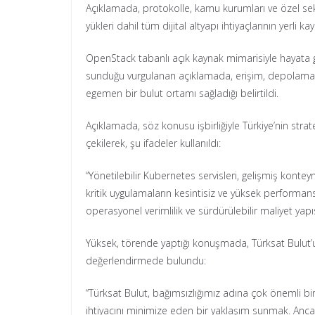
Açıklamada, protokolle, kamu kurumları ve özel sekt
yükleri dahil tüm dijital altyapı ihtiyaçlarının yerli 
OpenStack tabanlı açık kaynak mimarisiyle hayata ge
sunduğu vurgulanan açıklamada, erişim, depolama ve 
egemen bir bulut ortamı sağladığı belirtildi.
Açıklamada, söz konusu işbirliğiyle Türkiye’nin strateji
çekilerek, şu ifadeler kullanıldı:
“Yönetilebilir Kubernetes servisleri, gelişmiş konte
kritik uygulamaların kesintisiz ve yüksek performansl
operasyonel verimlilik ve sürdürülebilir maliyet yapı
Yüksek, törende yaptığı konuşmada, Türksat Bulut’un 4-
değerlendirmede bulundu:
“Türksat Bulut, bağımsızlığımız adına çok önemli bi
ihtiyacını minimize eden bir yaklaşım sunmak. Anca