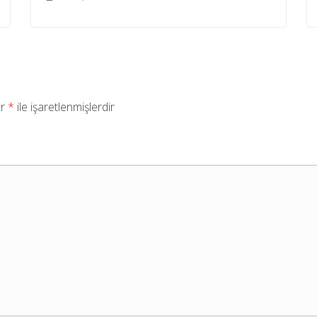
ar
*
ile işaretlenmişlerdir