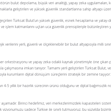
örün bulut depolama, büyük veri analitiği, yapay zeka uygulamaları, ko
kaynaklarla geliştirilen ve yüksek güvenlik standartlarına sahip altyapı üze
çirilen Türksat Bulut’un yüksek güvenlik, esnek hesaplama ve yatay-dike
işlem katmanlarını uçtan uca güvenlik prensipleriyle bütünleştiren yerli
k verilerini yerli, güvenli ve ölçeklenebilir bir bulut altyapısıyla milli sı
yner orkestrasyonu ve yapay zeka odaklı kaynak yönetimiyle öne çıkan pla
a çalışmasına imkan tanıyor. Tamamı yerli geliştirilen Türksat Bulut, veri
sıyla kurumların dijital dönüşüm süreçlerini stratejik bir zemine taşıyor.
5 yıllık bir hazırlık sürecinin ürünü olduğunu ve dijital bağımsızlık nokt
r aşamadır. Birinci hedefimiz, veri merkezlerimizdeki kapasiteleri sist
k vizyonumuzu sadece Türkiye ile sınırlı tutmuyoruz, bu yüzyılda bizim