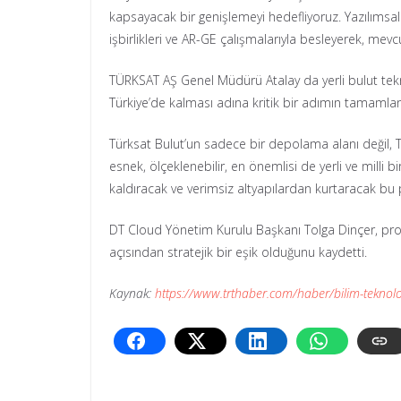
kapsayacak bir genişlemeyi hedefliyoruz. Yazılımsal 
işbirlikleri ve AR-GE çalışmalarıyla besleyerek, mevcu
TÜRKSAT AŞ Genel Müdürü Atalay da yerli bulut teknolo
Türkiye’de kalması adına kritik bir adımın tamamland
Türksat Bulut’un sadece bir depolama alanı değil, Tür
esnek, ölçeklenebilir, en önemlisi de yerli ve milli b
kaldıracak ve verimsiz altyapılardan kurtaracak bu pl
DT Cloud Yönetim Kurulu Başkanı Tolga Dinçer, protok
açısından stratejik bir eşik olduğunu kaydetti.
Kaynak:
https://www.trthaber.com/haber/bilim-teknoloj