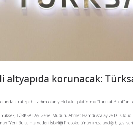
rli altyapıda korunacak: Türks
unda stratejik bir adım olan yerli bulut platformu “Türksat Bulut”un tören
Yüksek, TÜRKSAT AŞ Genel Müdürü Ahmet Hamdi Atalay ve DT Cloud Yön
“Yerli Bulut Hizmetleri İşbirliği Protokolü”nün imzalandığı bilgisi veril