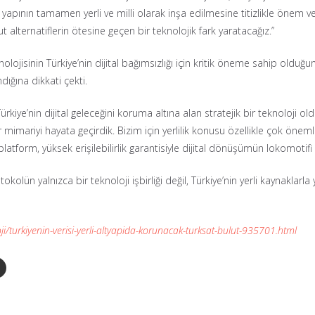
yapının tamamen yerli ve milli olarak inşa edilmesine titizlikle önem ve
t alternatiflerin ötesine geçen bir teknolojik fark yaratacağız.”
jisinin Türkiye’nin dijital bağımsızlığı için kritik öneme sahip olduğun
ığına dikkati çekti.
kiye’nin dijital geleceğini koruma altına alan stratejik bir teknoloji old
ir mimariyi hayata geçirdik. Bizim için yerlilik konusu özellikle çok önem
atform, yüksek erişilebilirlik garantisiyle dijital dönüşümün lokomotifi o
olün yalnızca bir teknoloji işbirliği değil, Türkiye’nin yerli kaynaklar
i/turkiyenin-verisi-yerli-altyapida-korunacak-turksat-bulut-935701.html