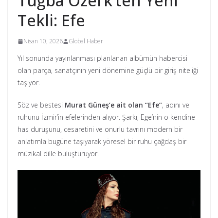
Tuğba Özerk’ten Yeni
Tekli: Efe
Nisan 10, 2026
Global Haber
Yıl sonunda yayınlanması planlanan albümün habercisi
olan parça, sanatçının yeni dönemine güçlü bir giriş niteliği
taşıyor.
Söz ve bestesi
Murat Güneş’e ait olan “Efe”
, adını ve
ruhunu İzmir’in efelerinden alıyor. Şarkı, Ege’nin o kendine
has duruşunu, cesaretini ve onurlu tavrını modern bir
anlatımla bugüne taşıyarak yöresel bir ruhu çağdaş bir
müzikal dille buluşturuyor.