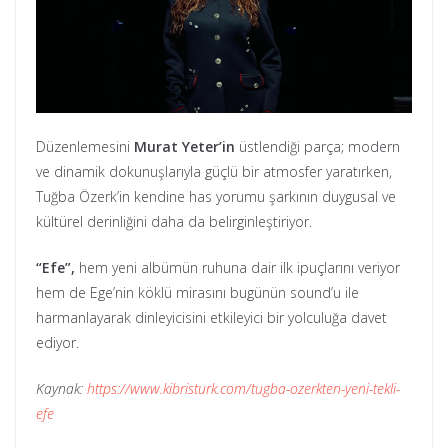
Düzenlemesini
Murat Yeter’in
üstlendiği parça; modern
ve dinamik dokunuşlarıyla güçlü bir atmosfer yaratırken,
Tuğba Özerk’in kendine has yorumu şarkının duygusal ve
kültürel derinliğini daha da belirginleştiriyor.
“Efe”,
hem yeni albümün ruhuna dair ilk ipuçlarını veriyor
hem de Ege’nin köklü mirasını bugünün sound’u ile
harmanlayarak dinleyicisini etkileyici bir yolculuğa davet
ediyor.
Kaynak:
https://www.kibristurk.com/tugba-ozerkten-yeni-tekli-
efe