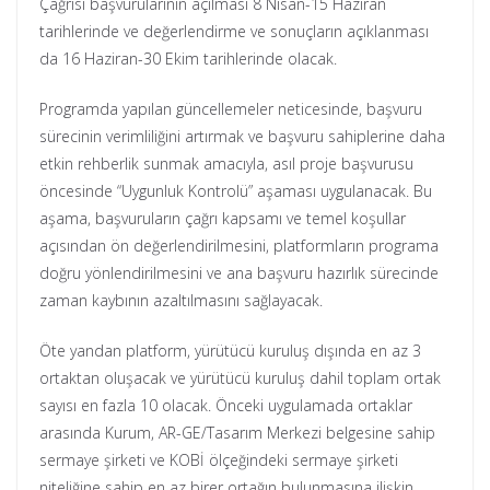
Çağrısı başvurularının açılması 8 Nisan-15 Haziran
tarihlerinde ve değerlendirme ve sonuçların açıklanması
da 16 Haziran-30 Ekim tarihlerinde olacak.​​​​​​​
Programda yapılan güncellemeler neticesinde, başvuru
sürecinin verimliliğini artırmak ve başvuru sahiplerine daha
etkin rehberlik sunmak amacıyla, asıl proje başvurusu
öncesinde “Uygunluk Kontrolü” aşaması uygulanacak. Bu
aşama, başvuruların çağrı kapsamı ve temel koşullar
açısından ön değerlendirilmesini, platformların programa
doğru yönlendirilmesini ve ana başvuru hazırlık sürecinde
zaman kaybının azaltılmasını sağlayacak.
Öte yandan platform, yürütücü kuruluş dışında en az 3
ortaktan oluşacak ve yürütücü kuruluş dahil toplam ortak
sayısı en fazla 10 olacak. Önceki uygulamada ortaklar
arasında Kurum, AR-GE/Tasarım Merkezi belgesine sahip
sermaye şirketi ve KOBİ ölçeğindeki sermaye şirketi
niteliğine sahip en az birer ortağın bulunmasına ilişkin