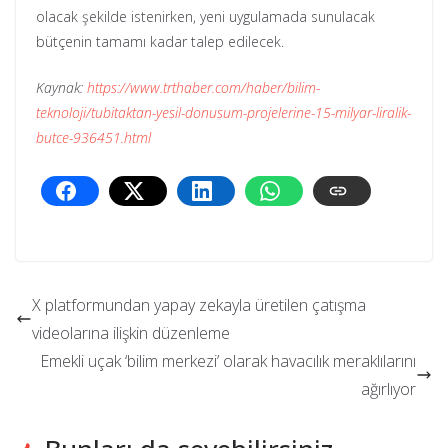
olacak şekilde istenirken, yeni uygulamada sunulacak
bütçenin tamamı kadar talep edilecek.
Kaynak:
https://www.trthaber.com/haber/bilim-
teknoloji/tubitaktan-yesil-donusum-projelerine-15-milyar-liralik-
butce-936451.html
X platformundan yapay zekayla üretilen çatışma
videolarına ilişkin düzenleme
Emekli uçak ‘bilim merkezi’ olarak havacılık meraklılarını
ağırlıyor