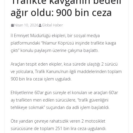
Trafikte kavganın bedeli
ağır oldu: 900 bin ceza
Nisan 10, 2026
Global Haber
İl Emniyet Müdürlüğü ekipleri, bir sosyal medya
platformundaki “Ihlamur Köprüsü inişinde trafikte kavga
çıktı” konulu paylaşım üzerine çalışma başlattı.
Araçları tespit eden ekipler, kısa sürede ulaştığı 2 sürücü
ve yolculara, Trafik Kanunu’nun ilgili maddelerinden toplam
900 bin lira cezai işlem uyguladı.
Ehliyetlerine 60’ar gün süreyle el konulan ve araçları 60’ar
ay trafikten men edilen sürücülere, “trafik güvenliğini
tehlikeye sokmak” suçundan da adli işlem başlatıldı.
Öte yandan çevreye rahatsızlık veren 2 motosiklet
sürücüsüne de toplam 251 bin lira ceza uygulandı.