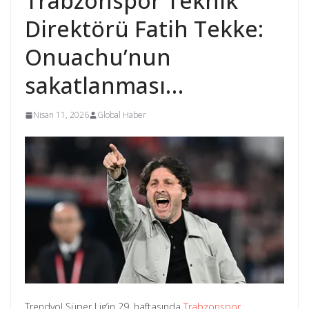
Trabzonspor Teknik
Direktörü Fatih Tekke:
Onuachu’nun
sakatlanması…
Nisan 11, 2026
Global Haber
Trendyol Süper Lig’in 29. haftasında
Trabzonspor
,