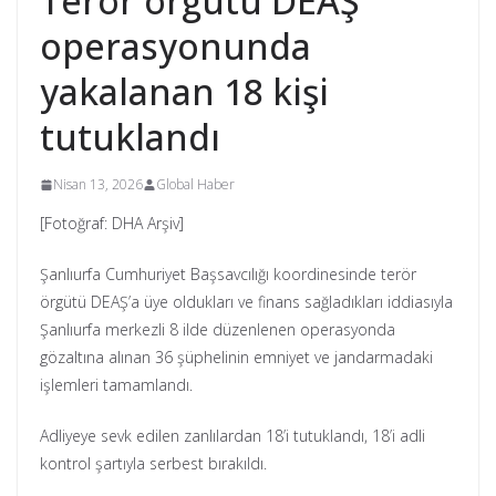
Terör örgütü DEAŞ
operasyonunda
yakalanan 18 kişi
tutuklandı
Nisan 13, 2026
Global Haber
[Fotoğraf: DHA Arşiv]
Şanlıurfa Cumhuriyet Başsavcılığı koordinesinde terör
örgütü DEAŞ’a üye oldukları ve finans sağladıkları iddiasıyla
Şanlıurfa merkezli 8 ilde düzenlenen operasyonda
gözaltına alınan 36 şüphelinin emniyet ve jandarmadaki
işlemleri tamamlandı.
Adliyeye sevk edilen zanlılardan 18’i tutuklandı, 18’i adli
kontrol şartıyla serbest bırakıldı.