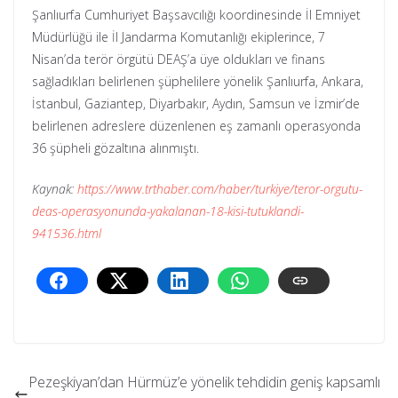
Şanlıurfa Cumhuriyet Başsavcılığı koordinesinde İl Emniyet
Müdürlüğü ile İl Jandarma Komutanlığı ekiplerince, 7
Nisan’da terör örgütü DEAŞ’a üye oldukları ve finans
sağladıkları belirlenen şüphelilere yönelik Şanlıurfa, Ankara,
İstanbul, Gaziantep, Diyarbakır, Aydın, Samsun ve İzmir’de
belirlenen adreslere düzenlenen eş zamanlı operasyonda
36 şüpheli gözaltına alınmıştı.
Kaynak:
https://www.trthaber.com/haber/turkiye/teror-orgutu-
deas-operasyonunda-yakalanan-18-kisi-tutuklandi-
941536.html
Pezeşkiyan’dan Hürmüz’e yönelik tehdidin geniş kapsamlı