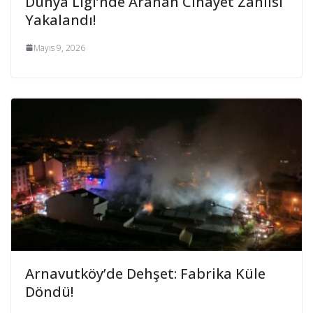
Dünya Ligi’nde Aranan Cinayet Zanlısı
Yakalandı!
Mayıs 9, 2026
Arnavutköy’de Dehşet: Fabrika Küle
Döndü!