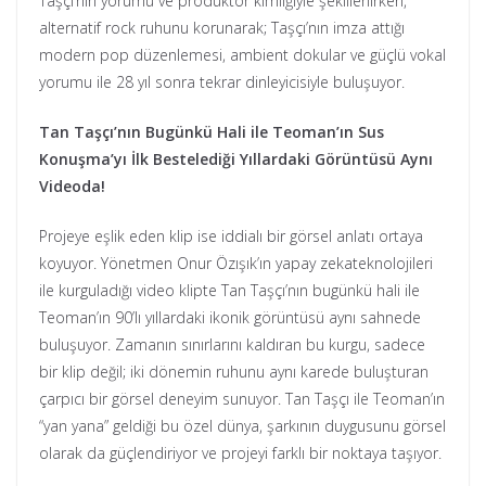
Taşçı’nın yorumu ve prodüktör kimliğiyle şekillenirken,
alternatif rock ruhunu korunarak; Taşçı’nın imza attığı
modern pop düzenlemesi, ambient dokular ve güçlü vokal
yorumu ile 28 yıl sonra tekrar dinleyicisiyle buluşuyor.
Tan Taşçı’nın Bugünkü Hali ile Teoman’ın Sus
Konuşma’yı İlk Bestelediği Yıllardaki Görüntüsü Aynı
Videoda!
Projeye eşlik eden klip ise iddialı bir görsel anlatı ortaya
koyuyor. Yönetmen Onur Özışık’ın yapay zekateknolojileri
ile kurguladığı video klipte Tan Taşçı’nın bugünkü hali ile
Teoman’ın 90’lı yıllardaki ikonik görüntüsü aynı sahnede
buluşuyor. Zamanın sınırlarını kaldıran bu kurgu, sadece
bir klip değil; iki dönemin ruhunu aynı karede buluşturan
çarpıcı bir görsel deneyim sunuyor. Tan Taşçı ile Teoman’ın
“yan yana” geldiği bu özel dünya, şarkının duygusunu görsel
olarak da güçlendiriyor ve projeyi farklı bir noktaya taşıyor.