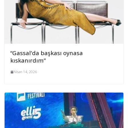
“Gassal’da başkası oynasa
kıskanırdım”
Nisan 14, 2026