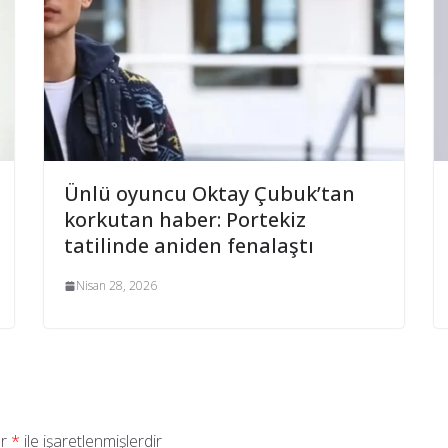
Ünlü oyuncu Oktay Çubuk’tan
korkutan haber: Portekiz
tatilinde aniden fenalaştı
Nisan 28, 2026
ar
*
ile işaretlenmişlerdir