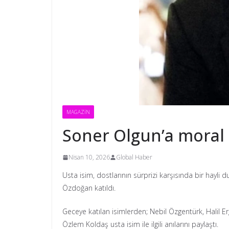
MAGAZİN
Soner Olgun’a moral 
Nisan 10, 2026
Global Haber
Usta isim, dostlarının sürprizi karşısında bir hayli
Özdoğan katıldı.
Geceye katılan isimlerden; Nebil Özgentürk, Halil 
Özlem Koldaş usta isim ile ilgili anılarını paylaştı.