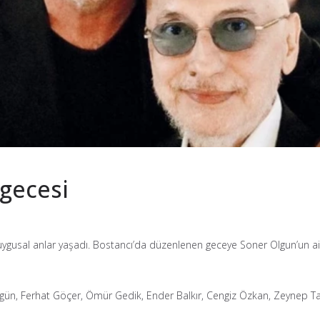
gecesi
 duygusal anlar yaşadı. Bostancı’da düzenlenen geceye Soner Olgun’un ail
Ergün, Ferhat Göçer, Ömür Gedik, Ender Balkır, Cengiz Özkan, Zeynep 