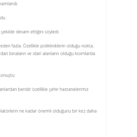
amamlandı.
ndu.
ir şekilde devam ettiğini söyledi.
eden fazla. Özellikle polikliniklerin olduğu nokta,
ari binaların ve idari alanların olduğu kısımlarda
konuştu:
nlardan beridir özellikle şehir hastanelerimiz
olatörlerin ne kadar önemli olduğunu bir kez daha