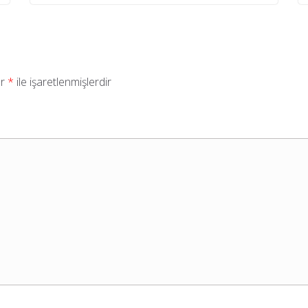
ar
*
ile işaretlenmişlerdir