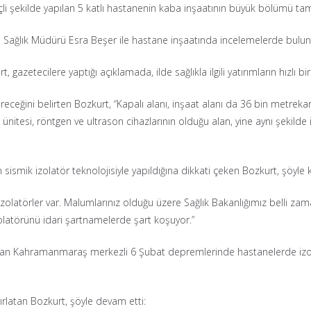
li şekilde yapılan 5 katlı hastanenin kaba inşaatının büyük bölümü t
e İl Sağlık Müdürü Esra Beşer ile hastane inşaatında incelemelerde bulu
t, gazetecilere yaptığı açıklamada, ilde sağlıkla ilgili yatırımların hızlı b
receğini belirten Bozkurt, “Kapalı alanı, inşaat alanı da 36 bin metrekar
tesi, röntgen ve ultrason cihazlarının olduğu alan, yine aynı şekilde id
sismik izolatör teknolojisiyle yapıldığına dikkati çeken Bozkurt, şöyle 
latörler var. Malumlarınız olduğu üzere Sağlık Bakanlığımız belli zama
latörünü idari şartnamelerde şart koşuyor.”
dırılan Kahramanmaraş merkezli 6 Şubat depremlerinde hastanelerde iz
ırlatan Bozkurt, şöyle devam etti: