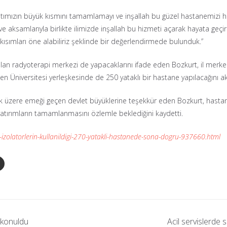
aatımızın büyük kısmını tamamlamayı ve inşallah bu güzel hastanemizi hi
 aksamlarıyla birlikte ilimizde inşallah bu hizmeti açarak hayata geçi
 kısımları öne alabiliriz şeklinde bir değerlendirmede bulunduk.”
 olan radyoterapi merkezi de yapacaklarını ifade eden Bozkurt, il merk
çen Üniversitesi yerleşkesinde de 250 yataklı bir hastane yapılacağını ak
zere emeği geçen devlet büyüklerine teşekkür eden Bozkurt, hastanel
yatırımların tamamlanmasını özlemle beklediğini kaydetti.
-izolatorlerin-kullanildigi-270-yatakli-hastanede-sona-dogru-937660.html
ı konuldu
Acil servislerde s