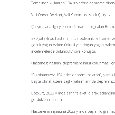
Temelinde kullanılan 194 izolatörle depreme direnç
Vali Önder Bozkurt, Vali Yardımcısı Malik Çalışır v
Çalışmalarla ilgili yüklenici firmadan bilgi alan Bozkur
270 yataklı bu hastanenin 57 poliklinik ile hizmet ve
çocuk yoğun bakım ünitesi yenidoğan yoğun bakım üni
incelemelerde bulunduk.” diye konuştu.
Hastane binasının, depremlere karşı korunması için 
“Bu binamızda 194 adet deprem izolatörü, sismik izo
başta olmak üzere sağlık yatırımlarında deprem izo
Bozkurt, 2023 yılında asrın felaketi olarak adlan
gördüklerini anlattı.
Hastanenin inşaatına 2023 yılında başlanıldığını hat