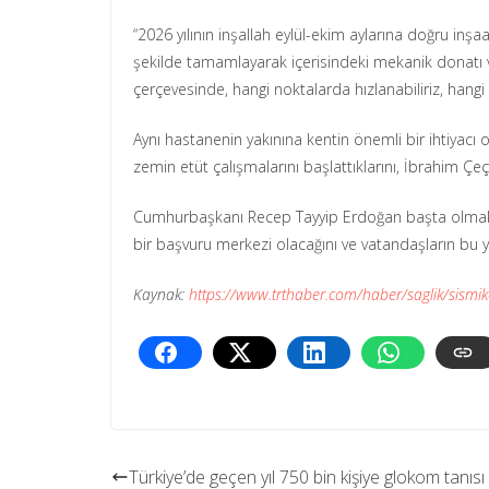
“2026 yılının inşallah eylül-ekim aylarına doğru inş
şekilde tamamlayarak içerisindeki mekanik donatı ve
çerçevesinde, hangi noktalarda hızlanabiliriz, hangi
Aynı hastanenin yakınına kentin önemli bir ihtiyacı
zemin etüt çalışmalarını başlattıklarını, İbrahim Çe
Cumhurbaşkanı Recep Tayyip Erdoğan başta olmak ü
bir başvuru merkezi olacağını ve vatandaşların bu 
Kaynak:
https://www.trthaber.com/haber/saglik/sismik
Türkiye’de geçen yıl 750 bin kişiye glokom tanıs