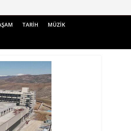
AŞAM
TARİH
MÜZİK