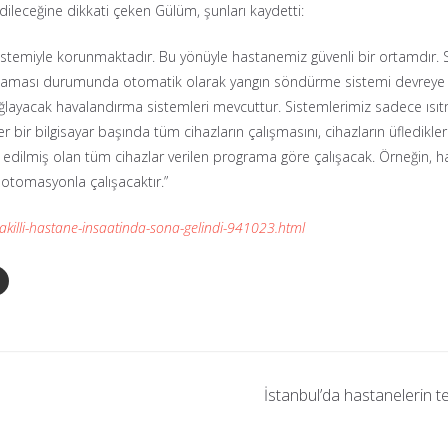
ileceğine dikkati çeken Gülüm, şunları kaydetti:
istemiyle korunmaktadır. Bu yönüyle hastanemiz güvenli bir ortamdır. Sul
patlaması durumunda otomatik olarak yangın söndürme sistemi devreye
ağlayacak havalandırma sistemleri mevcuttur. Sistemlerimiz sadece ısıt
 bir bilgisayar başında tüm cihazların çalışmasını, cihazların üfledikler
 edilmiş olan tüm cihazlar verilen programa göre çalışacak. Örneğin, h
 otomasyonla çalışacaktır.”
-akilli-hastane-insaatinda-sona-gelindi-941023.html
İstanbul’da hastanelerin te