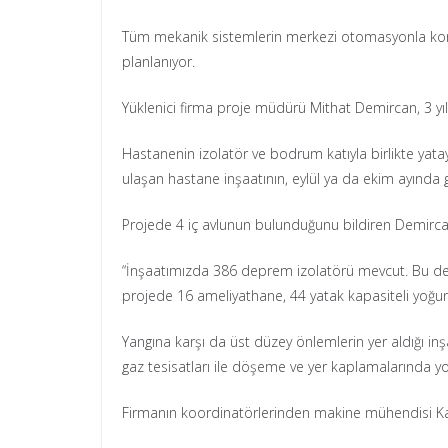
Tüm mekanik sistemlerin merkezi otomasyonla kont
planlanıyor.
Yüklenici firma proje müdürü Mithat Demircan, 3 yıl
Hastanenin izolatör ve bodrum katıyla birlikte yat
ulaşan hastane inşaatının, eylül ya da ekim ayında 
Projede 4 iç avlunun bulunduğunu bildiren Demircan, 
“İnşaatımızda 386 deprem izolatörü mevcut. Bu dep
projede 16 ameliyathane, 44 yatak kapasiteli yoğun 
Yangına karşı da üst düzey önlemlerin yer aldığı i
gaz tesisatları ile döşeme ve yer kaplamalarında yoğ
Firmanın koordinatörlerinden makine mühendisi Kad