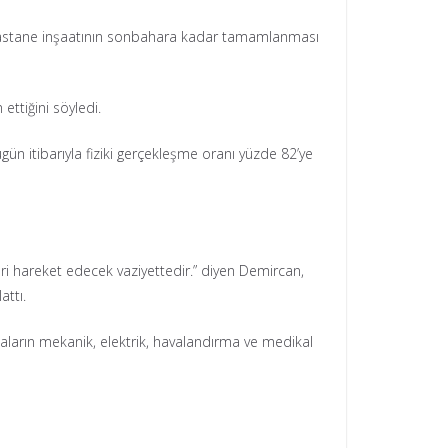
 hastane inşaatının sonbahara kadar tamamlanması
ttiğini söyledi.
n itibarıyla fiziki gerçekleşme oranı yüzde 82’ye
i hareket edecek vaziyettedir.” diyen Demircan,
attı.
aların mekanik, elektrik, havalandırma ve medikal