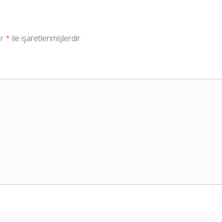
ar
*
ile işaretlenmişlerdir