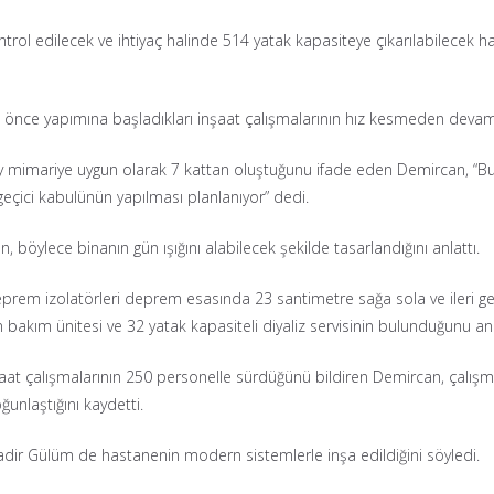
rol edilecek ve ihtiyaç halinde 514 yatak kapasiteye çıkarılabilecek
 önce yapımına başladıkları inşaat çalışmalarının hız kesmeden devam e
ay mimariye uygun olarak 7 kattan oluştuğunu ifade eden Demircan, “Bugü
geçici kabulünün yapılması planlanıyor” dedi.
böylece binanın gün ışığını alabilecek şekilde tasarlandığını anlattı.
rem izolatörleri deprem esasında 23 santimetre sağa sola ve ileri ger
bakım ünitesi ve 32 yatak kapasiteli diyaliz servisinin bulunduğunu anl
nşaat çalışmalarının 250 personelle sürdüğünü bildiren Demircan, çalışm
unlaştığını kaydetti.
ir Gülüm de hastanenin modern sistemlerle inşa edildiğini söyledi.