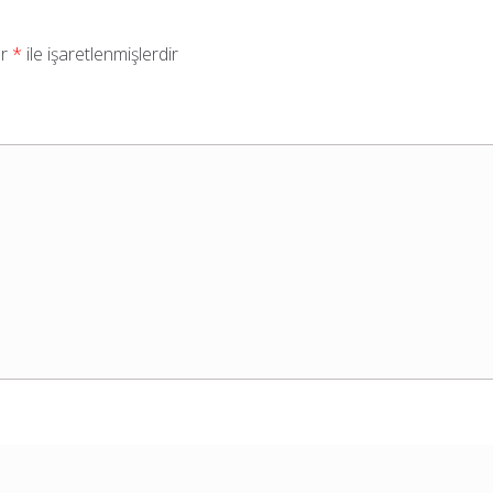
ar
*
ile işaretlenmişlerdir