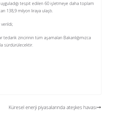
şı uyguladığı tespit edilen 60 işletmeye daha toplam
rı 138,9 milyon liraya ulaştı.
erildi;
r tedarik zincirinin tüm aşamaları Bakanlığımızca
la sürdürülecektir.
Küresel enerji piyasalarında ateşkes havası