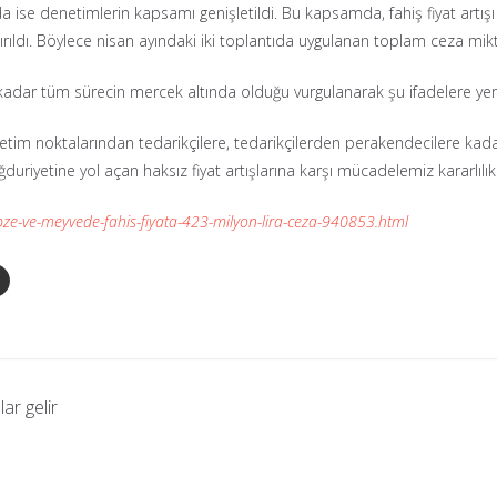
da ise denetimlerin kapsamı genişletildi. Bu kapsamda, fahiş fiyat artı
tırıldı. Böylece nisan ayındaki iki toplantıda uygulanan toplam ceza mikta
adar tüm sürecin mercek altında olduğu vurgulanarak şu ifadelere yer v
etim noktalarından tedarikçilere, tedarikçilerden perakendecilere kada
riyetine yol açan haksız fiyat artışlarına karşı mücadelemiz kararlılık
e-ve-meyvede-fahis-fiyata-423-milyon-lira-ceza-940853.html
ar gelir