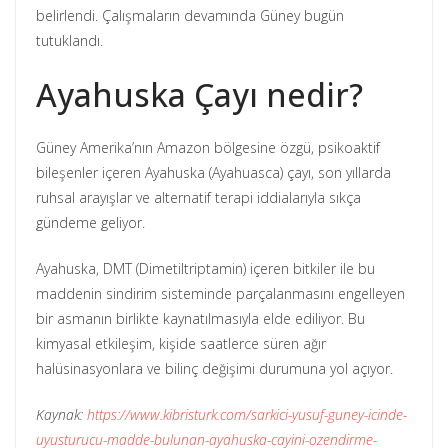
belirlendi. Çalışmaların devamında Güney bugün
tutuklandı.
Ayahuska Çayı nedir?
Güney Amerika’nın Amazon bölgesine özgü, psikoaktif
bileşenler içeren Ayahuska (Ayahuasca) çayı, son yıllarda
ruhsal arayışlar ve alternatif terapi iddialarıyla sıkça
gündeme geliyor.
Ayahuska, DMT (Dimetiltriptamin) içeren bitkiler ile bu
maddenin sindirim sisteminde parçalanmasını engelleyen
bir asmanın birlikte kaynatılmasıyla elde ediliyor. Bu
kimyasal etkileşim, kişide saatlerce süren ağır
halüsinasyonlara ve bilinç değişimi durumuna yol açıyor.
Kaynak:
https://www.kibristurk.com/sarkici-yusuf-guney-icinde-
uyusturucu-madde-bulunan-ayahuska-cayini-ozendirme-