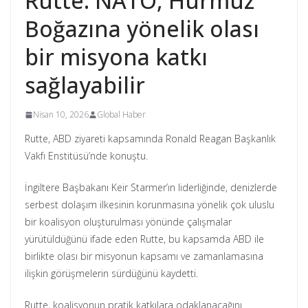
Rutte: NATO, Hürmüz
Boğazına yönelik olası
bir misyona katkı
sağlayabilir
Nisan 10, 2026
Global Haber
Rutte, ABD ziyareti kapsamında Ronald Reagan Başkanlık
Vakfı Enstitüsü’nde konuştu.
İngiltere Başbakanı Keir Starmer’ın liderliğinde, denizlerde
serbest dolaşım ilkesinin korunmasına yönelik çok uluslu
bir koalisyon oluşturulması yönünde çalışmalar
yürütüldüğünü ifade eden Rutte, bu kapsamda ABD ile
birlikte olası bir misyonun kapsamı ve zamanlamasına
ilişkin görüşmelerin sürdüğünü kaydetti.
Rutte, koalisyonun pratik katkılara odaklanacağını