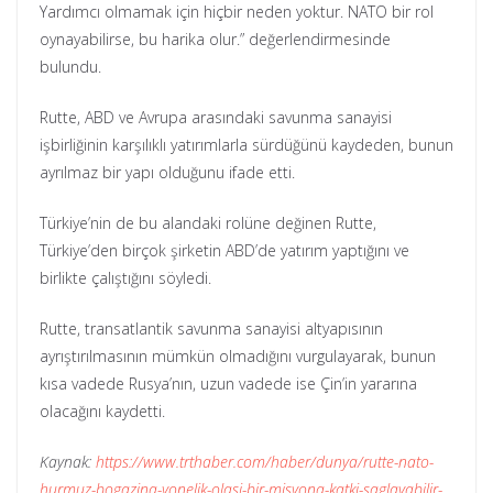
Yardımcı olmamak için hiçbir neden yoktur. NATO bir rol
oynayabilirse, bu harika olur.” değerlendirmesinde
bulundu.
Rutte, ABD ve Avrupa arasındaki savunma sanayisi
işbirliğinin karşılıklı yatırımlarla sürdüğünü kaydeden, bunun
ayrılmaz bir yapı olduğunu ifade etti.
Türkiye’nin de bu alandaki rolüne değinen Rutte,
Türkiye’den birçok şirketin ABD’de yatırım yaptığını ve
birlikte çalıştığını söyledi.
Rutte, transatlantik savunma sanayisi altyapısının
ayrıştırılmasının mümkün olmadığını vurgulayarak, bunun
kısa vadede Rusya’nın, uzun vadede ise Çin’in yararına
olacağını kaydetti.
Kaynak:
https://www.trthaber.com/haber/dunya/rutte-nato-
hurmuz-bogazina-yonelik-olasi-bir-misyona-katki-saglayabilir-