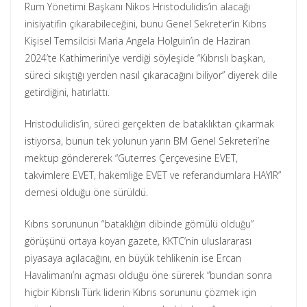
Rum Yönetimi Başkanı Nikos Hristodulidis’in alacağı
inisiyatifin çıkarabileceğini, bunu Genel Sekreter’in Kıbrıs
Kişisel Temsilcisi Maria Angela Holguin’in de Haziran
2024’te Kathimerini’ye verdiği söyleşide “Kıbrıslı başkan,
süreci sıkıştığı yerden nasıl çıkaracağını biliyor” diyerek dile
getirdiğini, hatırlattı.
Hristodulidis’in, süreci gerçekten de bataklıktan çıkarmak
istiyorsa, bunun tek yolunun yarın BM Genel Sekreteri’ne
mektup göndererek “Guterres Çerçevesine EVET,
takvimlere EVET, hakemliğe EVET ve referandumlara HAYIR”
demesi olduğu öne sürüldü.
Kıbrıs sorununun “bataklığın dibinde gömülü olduğu”
görüşünü ortaya koyan gazete, KKTC’nin uluslararası
piyasaya açılacağını, en büyük tehlikenin ise Ercan
Havalimanı’nı açması olduğu öne sürerek “bundan sonra
hiçbir Kıbrıslı Türk liderin Kıbrıs sorununu çözmek için