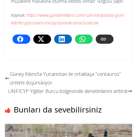
müzakere masasına oturma sebebi olmaz” vurgusu yaptı.
Kaynak:
https://www.gundemkibris.com/rum-medyasina-gore-
liderler-gorusmesi-mesaj-tasimak-amacli-olacak
Güney Kıbrıs’ta Yunanistan ile ortaklaşa “centauros”
üretimi düşünülüyor
UNFICYP Yiğitler Burcu bölgesinde denetimlerini arttırdı
Bunları da sevebilirsiniz