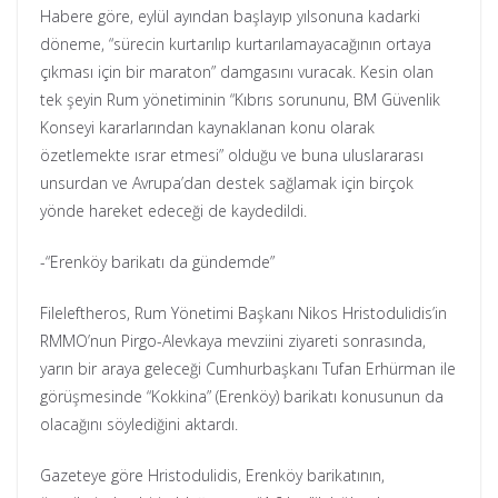
Habere göre, eylül ayından başlayıp yılsonuna kadarki
döneme, “sürecin kurtarılıp kurtarılamayacağının ortaya
çıkması için bir maraton” damgasını vuracak. Kesin olan
tek şeyin Rum yönetiminin “Kıbrıs sorununu, BM Güvenlik
Konseyi kararlarından kaynaklanan konu olarak
özetlemekte ısrar etmesi” olduğu ve buna uluslararası
unsurdan ve Avrupa’dan destek sağlamak için birçok
yönde hareket edeceği de kaydedildi.
-“Erenköy barikatı da gündemde”
Fileleftheros, Rum Yönetimi Başkanı Nikos Hristodulidis’in
RMMO’nun Pirgo-Alevkaya mevziini ziyareti sonrasında,
yarın bir araya geleceği Cumhurbaşkanı Tufan Erhürman ile
görüşmesinde “Kokkina” (Erenköy) barikatı konusunun da
olacağını söylediğini aktardı.
Gazeteye göre Hristodulidis, Erenköy barikatının,