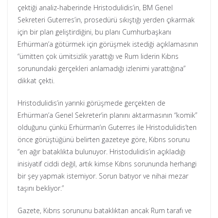
çektiği analiz-haberinde Hristodulidis’in, BM Genel
Sekreteri Guterres’in, prosedürü sıkıştığı yerden çıkarmak
için bir plan geliştirdiğini, bu planı Cumhurbaşkanı
Erhürman’a götürmek için görüşmek istediği açıklamasının
“ümitten çok ümitsizlik yarattığı ve Rum liderin Kıbrıs
sorunundaki gerçekleri anlamadığı izlenimi yarattığına”
dikkat çekti.
Hristodulidis’in yarınki görüşmede gerçekten de
Erhürman’a Genel Sekreter’in planını aktarmasının “komik”
olduğunu çünkü Erhürman’ın Guterres ile Hristodulidis’ten
önce görüştüğünü belirten gazeteye göre, Kıbrıs sorunu
“en ağır bataklıkta bulunuyor. Hristodulidis’in açıkladığı
inisiyatif ciddi değil, artık kimse Kıbrıs sorununda herhangi
bir şey yapmak istemiyor. Sorun batıyor ve nihai mezar
taşını bekliyor.”
Gazete, Kıbrıs sorununu bataklıktan ancak Rum tarafı ve