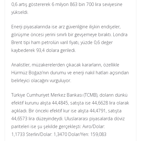
0,6 artış göstererek 6 milyon 863 bin 700 lira seviyesine
yükseldi.
Enerji piyasalarında ise arz güvenliğine ilişkin endişeler,
görüşme öncesi yerini sınırlı bir gevşemeye bıraktı. Londra
Brent tipi ham petrolün varil fiyatı, yüzde 0,6 değer
kaybederek 93,4 dolara geriledi.
Analistler, müzakerelerden çıkacak kararların, özellikle
Hürmüz Boğazı’nın durumu ve enerji nakil hatları açısından
belirleyici olacağını vurguluyor.
Türkiye Cumhuriyet Merkez Bankası (TCMB), doların dünkü
efektif kurunu alışta 44,4845, satışta ise 44,6628 lira olarak
açıkladı. Bir önceki efektif kur ise alışta 44,4791, satışta
44,6573 lira düzeyindeydi. Uluslararası piyasalarda döviz
pariteleri ise şu şekilde gerçekleşti: Avro/Dolar:
1,1733 Sterlin/Dolar: 1,3470 Dolar/Yen: 159,083