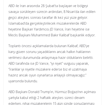
ABD ile İran arasında 28 Şubat’ta başlayan ve bölgeyi
savaşa sürükleyen sürecin ardından, 8 Nisan’da ilan edilen
geçici ateşkes sonrası taraflar ilk kez yüz yüze geliyor.
İslamabad’da gerçekleştirilecek müzakerelerde ABD
heyetine Başkan Yardımcısı JD Vance, İran heyetine ise
Meclis Başkanı Muhammed Bakır Kalibaf başkanlık ediyor.
Toplantı öncesi açıklamalarda bulunan Kalibaf, ABD’ye
karşı güven sorunu yaşadıklarını ancak halkın haklarının
verilmesi durumunda anlaşmaya hazır olduklarını belirtti.
ABD tarafında ise JD Vance, “iyi niyet” vurgusu yaparak,
“İranlılar iyi niyetle müzakere ederse biz el uzatmaya
hazırız ancak oyun oynarlarsa anlayışlı olmayacağız.”
uyarısında bulundu.
ABD Başkanı Donald Trump’ın, Hürmüz Boğazı’nın açılması
şartıyla kabul ettiği 2 haftalık ateşkes süreci devam
ederken, nihai müzakerelerin 15 gün içinde sonuçlanması