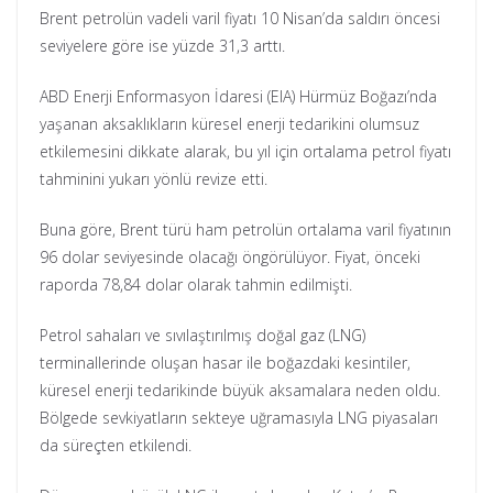
Brent petrolün vadeli varil fiyatı 10 Nisan’da saldırı öncesi
seviyelere göre ise yüzde 31,3 arttı.
ABD Enerji Enformasyon İdaresi (EIA) Hürmüz Boğazı’nda
yaşanan aksaklıkların küresel enerji tedarikini olumsuz
etkilemesini dikkate alarak, bu yıl için ortalama petrol fiyatı
tahminini yukarı yönlü revize etti.
Buna göre, Brent türü ham petrolün ortalama varil fiyatının
96 dolar seviyesinde olacağı öngörülüyor. Fiyat, önceki
raporda 78,84 dolar olarak tahmin edilmişti.
Petrol sahaları ve sıvılaştırılmış doğal gaz (LNG)
terminallerinde oluşan hasar ile boğazdaki kesintiler,
küresel enerji tedarikinde büyük aksamalara neden oldu.
Bölgede sevkiyatların sekteye uğramasıyla LNG piyasaları
da süreçten etkilendi.