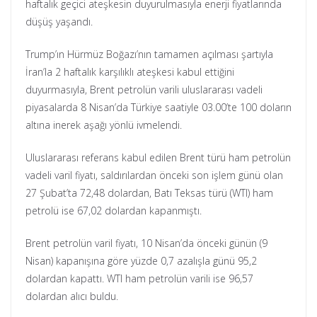
haftalık geçici ateşkesin duyurulmasıyla enerji fiyatlarında
düşüş yaşandı.
Trump’ın Hürmüz Boğazı’nın tamamen açılması şartıyla
İran’la 2 haftalık karşılıklı ateşkesi kabul ettiğini
duyurmasıyla, Brent petrolün varili uluslararası vadeli
piyasalarda 8 Nisan’da Türkiye saatiyle 03.00’te 100 doların
altına inerek aşağı yönlü ivmelendi.
Uluslararası referans kabul edilen Brent türü ham petrolün
vadeli varil fiyatı, saldırılardan önceki son işlem günü olan
27 Şubat’ta 72,48 dolardan, Batı Teksas türü (WTI) ham
petrolü ise 67,02 dolardan kapanmıştı.
Brent petrolün varil fiyatı, 10 Nisan’da önceki günün (9
Nisan) kapanışına göre yüzde 0,7 azalışla günü 95,2
dolardan kapattı. WTI ham petrolün varili ise 96,57
dolardan alıcı buldu.