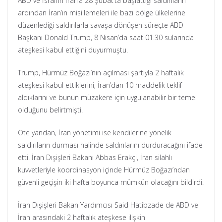
ABD ve İsrail’in İran’a 28 Şubat’ta başlattığı saldırıların
ardından İran’ın misillemeleri ile bazı bölge ülkelerine
düzenlediği saldırılarla savaşa dönüşen süreçte ABD
Başkanı Donald Trump, 8 Nisan’da saat 01.30 sularında
ateşkesi kabul ettiğini duyurmuştu.
Trump, Hürmüz Boğazı’nın açılması şartıyla 2 haftalık
ateşkesi kabul ettiklerini, İran’dan 10 maddelik teklif
aldıklarını ve bunun müzakere için uygulanabilir bir temel
olduğunu belirtmişti.
Öte yandan, İran yönetimi ise kendilerine yönelik
saldırıların durması halinde saldırılarını durduracağını ifade
etti. İran Dışişleri Bakanı Abbas Erakçi, İran silahlı
kuvvetleriyle koordinasyon içinde Hürmüz Boğazı’ndan
güvenli geçişin iki hafta boyunca mümkün olacağını bildirdi.
İran Dışişleri Bakan Yardımcısı Said Hatibzade de ABD ve
İran arasındaki 2 haftalık ateşkese ilişkin