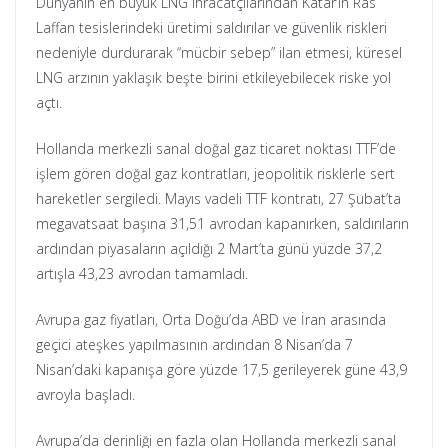
Dünyanın en büyük LNG ihracatçılarından Katar’ın Ras
Laffan tesislerindeki üretimi saldırılar ve güvenlik riskleri
nedeniyle durdurarak “mücbir sebep” ilan etmesi, küresel
LNG arzının yaklaşık beşte birini etkileyebilecek riske yol
açtı.
Hollanda merkezli sanal doğal gaz ticaret noktası TTF’de
işlem gören doğal gaz kontratları, jeopolitik risklerle sert
hareketler sergiledi. Mayıs vadeli TTF kontratı, 27 Şubat’ta
megavatsaat başına 31,51 avrodan kapanırken, saldırıların
ardından piyasaların açıldığı 2 Mart’ta günü yüzde 37,2
artışla 43,23 avrodan tamamladı.
Avrupa gaz fiyatları, Orta Doğu’da ABD ve İran arasında
geçici ateşkes yapılmasının ardından 8 Nisan’da 7
Nisan’daki kapanışa göre yüzde 17,5 gerileyerek güne 43,9
avroyla başladı.
Avrupa’da derinliği en fazla olan Hollanda merkezli sanal