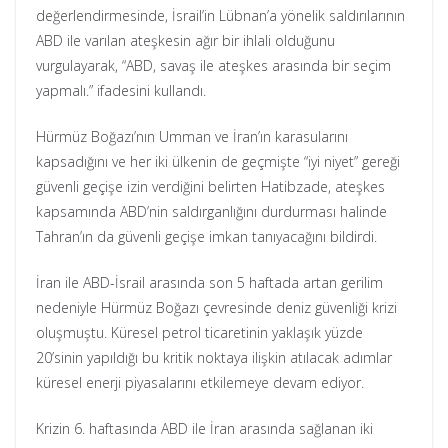
değerlendirmesinde, İsrail’in Lübnan’a yönelik saldırılarının
ABD ile varılan ateşkesin ağır bir ihlali olduğunu
vurgulayarak, “ABD, savaş ile ateşkes arasında bir seçim
yapmalı.” ifadesini kullandı.
Hürmüz Boğazı’nın Umman ve İran’ın karasularını
kapsadığını ve her iki ülkenin de geçmişte “iyi niyet” gereği
güvenli geçişe izin verdiğini belirten Hatibzade, ateşkes
kapsamında ABD’nin saldırganlığını durdurması halinde
Tahran’ın da güvenli geçişe imkan tanıyacağını bildirdi.
İran ile ABD-İsrail arasında son 5 haftada artan gerilim
nedeniyle Hürmüz Boğazı çevresinde deniz güvenliği krizi
oluşmuştu. Küresel petrol ticaretinin yaklaşık yüzde
20’sinin yapıldığı bu kritik noktaya ilişkin atılacak adımlar
küresel enerji piyasalarını etkilemeye devam ediyor.
Krizin 6. haftasında ABD ile İran arasında sağlanan iki