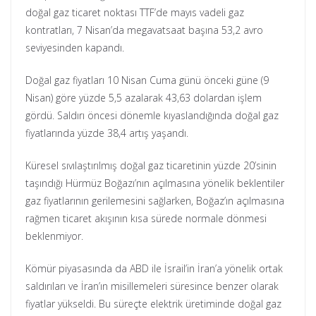
doğal gaz ticaret noktası TTF’de mayıs vadeli gaz
kontratları, 7 Nisan’da megavatsaat başına 53,2 avro
seviyesinden kapandı.
Doğal gaz fiyatları 10 Nisan Cuma günü önceki güne (9
Nisan) göre yüzde 5,5 azalarak 43,63 dolardan işlem
gördü. Saldırı öncesi dönemle kıyaslandığında doğal gaz
fiyatlarında yüzde 38,4 artış yaşandı.
Küresel sıvılaştırılmış doğal gaz ticaretinin yüzde 20’sinin
taşındığı Hürmüz Boğazı’nın açılmasına yönelik beklentiler
gaz fiyatlarının gerilemesini sağlarken, Boğaz’ın açılmasına
rağmen ticaret akışının kısa sürede normale dönmesi
beklenmiyor.
Kömür piyasasında da ABD ile İsrail’in İran’a yönelik ortak
saldırıları ve İran’ın misillemeleri süresince benzer olarak
fiyatlar yükseldi. Bu süreçte elektrik üretiminde doğal gaz