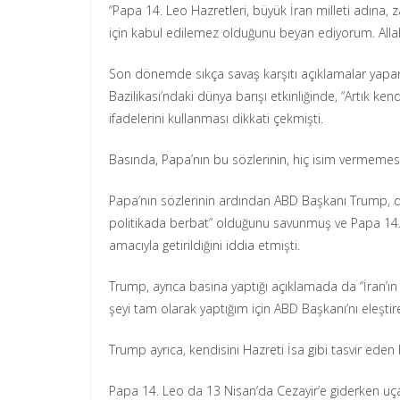
“Papa 14. Leo Hazretleri, büyük İran milleti adına, 
için kabul edilemez olduğunu beyan ediyorum. Allah’t
Son dönemde sıkça savaş karşıtı açıklamalar yapan 
Bazilikası’ndaki dünya barışı etkinliğinde, “Artık 
ifadelerini kullanması dikkati çekmişti.
Basında, Papa’nın bu sözlerinin, hiç isim vermemesi
Papa’nın sözlerinin ardından ABD Başkanı Trump, dü
politikada berbat” olduğunu savunmuş ve Papa 14. L
amacıyla getirildiğini iddia etmişti.
Trump, ayrıca basına yaptığı açıklamada da “İran’ın
şeyi tam olarak yaptığım için ABD Başkanı’nı eleştir
Trump ayrıca, kendisini Hazreti İsa gibi tasvir eden b
Papa 14. Leo da 13 Nisan’da Cezayir’e giderken uç