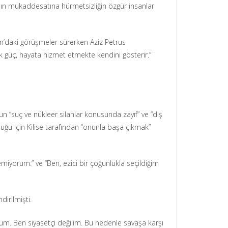
a’nın mukaddesatına hürmetsizliğin özgür insanlar
n’daki görüşmeler sürerken Aziz Petrus
k güç, hayata hizmet etmekte kendini gösterir.”
 “suç ve nükleer silahlar konusunda zayıf” ve “dış
ğu için Kilise tarafından “onunla başa çıkmak”
miyorum.” ve “Ben, ezici bir çoğunlukla seçildiğim
dirilmişti.
m. Ben siyasetçi değilim. Bu nedenle savaşa karşı