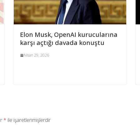
Elon Musk, OpenAI kurucularına
karşı açtığı davada konuştu
Nisan 29, 2026
ar
*
ile işaretlenmişlerdir