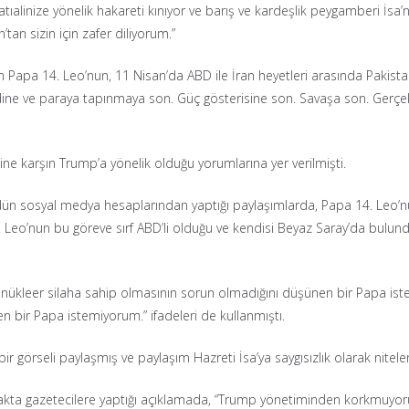
zatıalinize yönelik hakareti kınıyor ve barış ve kardeşlik peygamberi İs
an sizin için zafer diliyorum.”
Papa 14. Leo’nun, 11 Nisan’da ABD ile İran heyetleri arasında Pakista
kendine ve paraya tapınmaya son. Güç gösterisine son. Savaşa son. Gerçe
ne karşın Trump’a yönelik olduğu yorumlarına yer verilmişti.
n sosyal medya hesaplarından yaptığı paylaşımlarda, Papa 14. Leo’nun
eo’nun bu göreve sırf ABD’li olduğu ve kendisi Beyaz Saray’da bulundu
 nükleer silaha sahip olmasının sorun olmadığını düşünen bir Papa iste
en bir Papa istemiyorum.” ifadeleri de kullanmıştı.
ir görseli paylaşmış ve paylaşım Hazreti İsa’ya saygısızlık olarak nitelen
akta gazetecilere yaptığı açıklamada, “Trump yönetiminden korkmuyoru