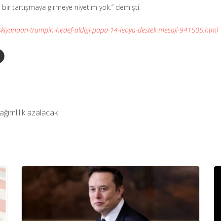
r tartışmaya girmeye niyetim yok.” demişti.
kiyandan-trumpin-hedef-aldigi-papa-14-leoya-destek-mesaji-941505.html
ağımlılık azalacak