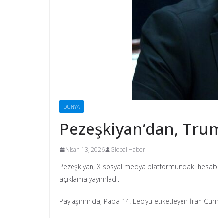
DÜNYA
Pezeşkiyan’dan, Trum
Nisan 13, 2026
Global Haber
Pezeşkiyan, X sosyal medya platformundaki hesabında
açıklama yayımladı.
Paylaşımında, Papa 14. Leo’yu etiketleyen İran Cumh