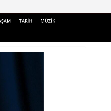
AŞAM
TARİH
MÜZİK