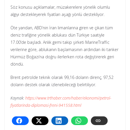
Söz konusu açıklamalar, müzakerelere yönelik olumlu
algıyı destekleyerek fiyatları aşağı yönlü destekliyor.
Öte yandan, ABD’nin İran limanlarına giren ve çıkan tüm
deniz trafiğine yönelik ablukası dün Türkiye saatiyle
17.00’de başladı. Anlık gemi takip şirketi MarineTraffic
verilerine göre, ablukanın başlamasının ardından iki tanker
Hürmüz Boğazı’na doğru ilerlerken rota değiştirerek geri
döndü.
Brent petrolde teknik olarak 99,16 doların direnç, 97,52
doların destek olarak izlenebileceği belirtiliyor.
Kaynak:
https://www.trthaber.com/haber/ekonomi/petrol-
fiyatlarinda-diplomasi-freni-941558.html