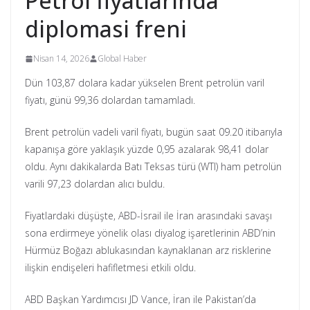
Petrol fiyatlarında
diplomasi freni
Nisan 14, 2026
Global Haber
Dün 103,87 dolara kadar yükselen Brent petrolün varil
fiyatı, günü 99,36 dolardan tamamladı.
Brent petrolün vadeli varil fiyatı, bugün saat 09.20 itibarıyla
kapanışa göre yaklaşık yüzde 0,95 azalarak 98,41 dolar
oldu. Aynı dakikalarda Batı Teksas türü (WTI) ham petrolün
varili 97,23 dolardan alıcı buldu.
Fiyatlardaki düşüşte, ABD-İsrail ile İran arasındaki savaşı
sona erdirmeye yönelik olası diyalog işaretlerinin ABD’nin
Hürmüz Boğazı ablukasından kaynaklanan arz risklerine
ilişkin endişeleri hafifletmesi etkili oldu.
ABD Başkan Yardımcısı JD Vance, İran ile Pakistan’da