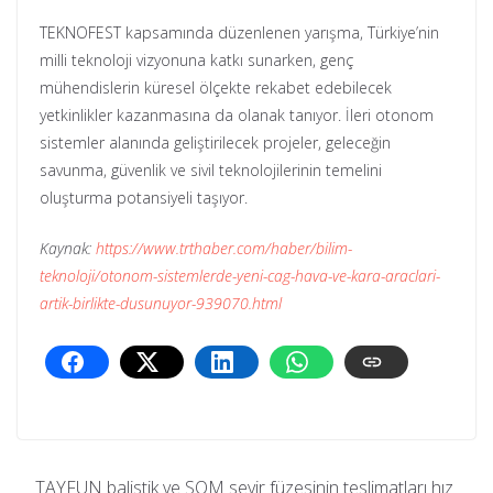
TEKNOFEST kapsamında düzenlenen yarışma, Türkiye’nin
milli teknoloji vizyonuna katkı sunarken, genç
mühendislerin küresel ölçekte rekabet edebilecek
yetkinlikler kazanmasına da olanak tanıyor. İleri otonom
sistemler alanında geliştirilecek projeler, geleceğin
savunma, güvenlik ve sivil teknolojilerinin temelini
oluşturma potansiyeli taşıyor.
Kaynak:
https://www.trthaber.com/haber/bilim-
teknoloji/otonom-sistemlerde-yeni-cag-hava-ve-kara-araclari-
artik-birlikte-dusunuyor-939070.html
TAYFUN balistik ve SOM seyir füzesinin teslimatları hız