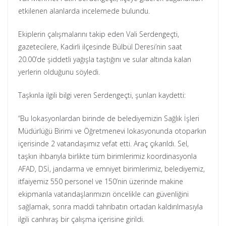
etkilenen alanlarda incelemede bulundu.
Ekiplerin çalışmalarını takip eden Vali Serdengeçti,
gazetecilere, Kadirli ilçesinde Bülbül Deresi’nin saat
20.00’de şiddetli yağışla taştığını ve sular altında kalan
yerlerin olduğunu söyledi.
Taşkınla ilgili bilgi veren Serdengeçti, şunları kaydetti:
“Bu lokasyonlardan birinde de belediyemizin Sağlık İşleri
Müdürlüğü Birimi ve Öğretmenevi lokasyonunda otoparkın
içerisinde 2 vatandaşımız vefat etti. Araç çıkarıldı. Sel,
taşkın ihbarıyla birlikte tüm birimlerimiz koordinasyonla
AFAD, DSİ, jandarma ve emniyet birimlerimiz, belediyemiz,
itfaiyemiz 550 personel ve 150’nin üzerinde makine
ekipmanla vatandaşlarımızın öncelikle can güvenliğini
sağlamak, sonra maddi tahribatın ortadan kaldırılmasıyla
ilgili canhıraş bir çalışma içerisine girildi.