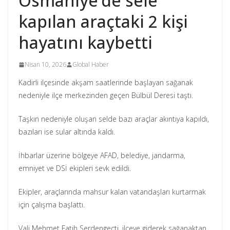
Osmaniye’de sele
kapılan araçtaki 2 kişi
hayatını kaybetti
Nisan 10, 2026
Global Haber
Kadirli ilçesinde akşam saatlerinde başlayan sağanak
nedeniyle ilçe merkezinden geçen Bülbül Deresi taştı.
Taşkın nedeniyle oluşan selde bazı araçlar akıntıya kapıldı,
bazıları ise sular altında kaldı.
İhbarlar üzerine bölgeye AFAD, belediye, jandarma,
emniyet ve DSİ ekipleri sevk edildi.
Ekipler, araçlarında mahsur kalan vatandaşları kurtarmak
için çalışma başlattı.
Vali Mehmet Fatih Serdengeçti, ilçeye giderek sağanaktan