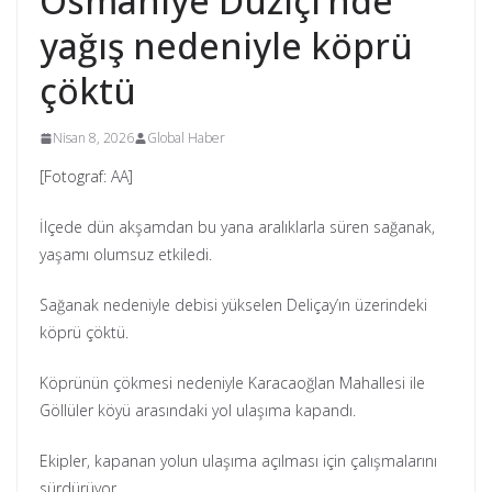
Osmaniye Düziçi’nde
yağış nedeniyle köprü
çöktü
Nisan 8, 2026
Global Haber
[Fotograf: AA]
İlçede dün akşamdan bu yana aralıklarla süren sağanak,
yaşamı olumsuz etkiledi.
Sağanak nedeniyle debisi yükselen Deliçay’ın üzerindeki
köprü çöktü.
Köprünün çökmesi nedeniyle Karacaoğlan Mahallesi ile
Göllüler köyü arasındaki yol ulaşıma kapandı.
Ekipler, kapanan yolun ulaşıma açılması için çalışmalarını
sürdürüyor.