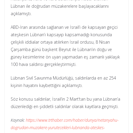
Lübnan ile doğrudan müzakerelere başlayacaklarını
açıklamıştı.
ABD-İran arasında sağlanan ve İsrail’i de kapsayan geçici
ateşkesin Lübnan’ı kapsayıp kapsamadığı konusunda
çelişkili iddialar ortaya atılırken İsrail ordusu, 8 Nisan
Çarşamba günü başkent Beyrut ile Lübnan’ın doğu ve
güney kesimlerine ön uyarı yapmadan eş zamanlı yaklaşık
100 hava saldırısı gerçekleştirmişti.
Lübnan Sivil Savunma Müdürlüğü, saldırılarda en az 254
kişinin hayatını kaybettiğini açıklamıştı.
Söz konusu saldırılar, İsrail’in 2 Mart’tan bu yana Lübnan’a
düzenlediği en şiddetli saldırılar olarak kayıtlara geçmişti.
Kaynak:
https://www.trthaber.com/haber/dunya/netanyahu-
dogrudan-muzakere-yurutecekleri-lubnanda-ateskes-