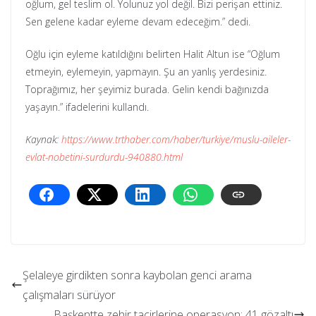
oğlum, gel teslim ol. Yolunuz yol değil. Bizi perişan ettiniz.
Sen gelene kadar eyleme devam edeceğim.” dedi.
Oğlu için eyleme katıldığını belirten Halit Altun ise “Oğlum
etmeyin, eylemeyin, yapmayın. Şu an yanlış yerdesiniz.
Toprağımız, her şeyimiz burada. Gelin kendi bağınızda
yaşayın.” ifadelerini kullandı.
Kaynak:
https://www.trthaber.com/haber/turkiye/muslu-aileler-
evlat-nobetini-surdurdu-940880.html
Şelaleye girdikten sonra kaybolan genci arama
çalışmaları sürüyor
Başkentte zehir tacirlerine operasyon: 41 gözaltı