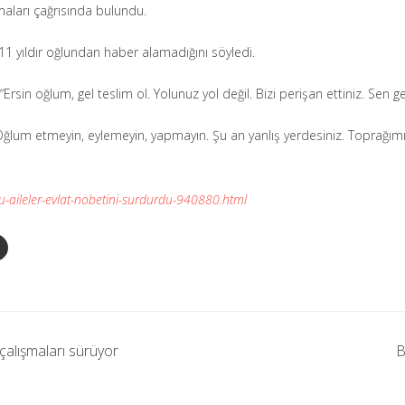
olmaları çağrısında bulundu.
1 yıldır oğlundan haber alamadığını söyledi.
Ersin oğlum, gel teslim ol. Yolunuz yol değil. Bizi perişan ettiniz. Se
e “Oğlum etmeyin, eylemeyin, yapmayın. Şu an yanlış yerdesiniz. Toprağı
-aileler-evlat-nobetini-surdurdu-940880.html
çalışmaları sürüyor
B