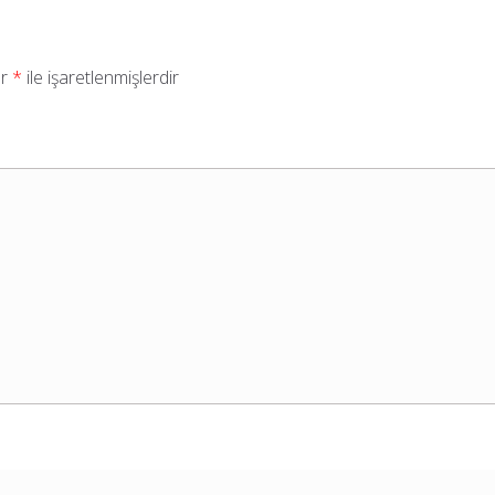
ar
*
ile işaretlenmişlerdir