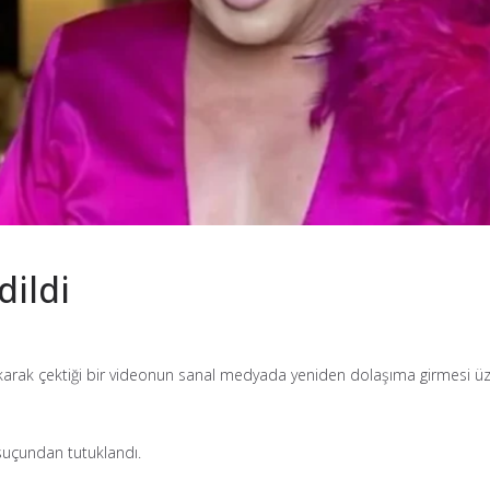
dildi
rak çektiği bir videonun sanal medyada yeniden dolaşıma girmesi üze
 suçundan tutuklandı.