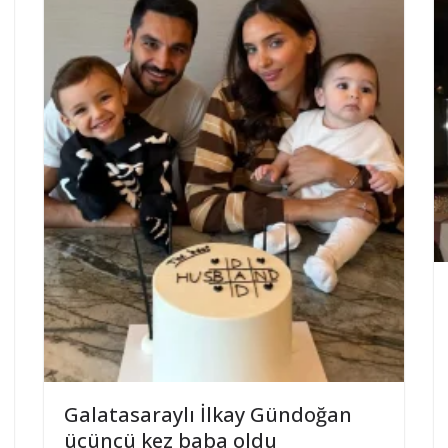
Galatasaraylı İlkay Gündoğan
üçüncü kez baba oldu