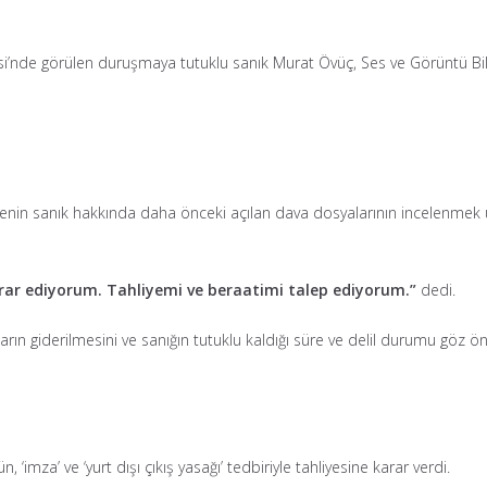
i’nde görülen duruşmaya tutuklu sanık Murat Övüç, Ses ve Görüntü Biliş
 sanık hakkında daha önceki açılan dava dosyalarının incelenmek üzer
ar ediyorum. Tahliyemi ve beraatimi talep ediyorum.”
dedi.
ın giderilmesini ve sanığın tutuklu kaldığı süre ve delil durumu göz ön
imza’ ve ‘yurt dışı çıkış yasağı’ tedbiriyle tahliyesine karar verdi.