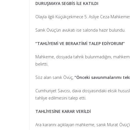
DURUŞMAYA SEGBİS İLE KATILDI
Olayla ilgili Küçükçekmece 5. Asliye Ceza Mahkemes
Sanık Övüç’ün avukatı ise salonda hazır bulundu.
“TAHLİYEMİ VE BERAATİMİ TALEP EDİYORUM”
Mahkeme, dosyada tahrik bulunmadığını, mahkemenin
belirtti.
Söz alan sanık Övüç,
“Önceki savunmalarımı tekr
Cumhuriyet Savcısı, dava dosyasındaki eksik hususlar
tahliye edilmesini talep etti.
TAHLİYESİNE KARAR VERİLDİ
Ara kararını açıklayan mahkeme, sanık Murat Övüç’ün, ‘