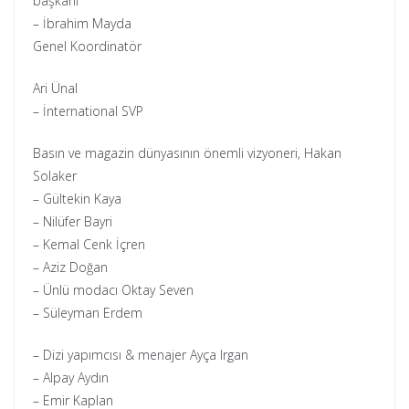
başkanı
– İbrahim Mayda
Genel Koordinatör
Ari Ünal
– İnternational SVP
Basın ve magazin dünyasının önemli vizyoneri, Hakan
Solaker
– Gültekin Kaya
– Nilüfer Bayri
– Kemal Cenk İçren
– Aziz Doğan
– Ünlü modacı Oktay Seven
– ⁠Süleyman Erdem
– Dizi yapımcısı & menajer Ayça Irgan
– Alpay Aydın
– Emir Kaplan