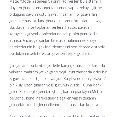
Meta, “Model Yeteneği Girişimi” adı verilen bu sistemi ilk
duyurduğunda amacının tamamen yapay zekayı eğitmek
olduğunu savunmuştu. Şirket, insanların bilgisayarları
gerçekte nasıl kullandığına dair somut örneklere ihtiyaç
duyduklarını ve toplanan verilerin hassas içerikleri
koruyacak güvenlik önlemlerine sahip olduğunu iddia
etmişti. Ancak çalışanlar, fare tıklamalarının ve klavye
hareketlerinin bu şekilde izlenmesini son derece distopik
bulduklarını belirterek projeye sert tepki gösterdi.
Çalışanların bu takibe şiddetle karşı çıkmasının arkasında
yalnızca mahremiyet kaygıları değil, aynı zamanda ciddi bir
iş güvencesi endişesi de yatıyor. Bu yıl şimdiden yaklaşık 2
bin kişiyi işten çıkaran ve iş gücünün yüzde 10’una denk
gelen 8 bin kişilik yeni bir işten çıkarma planlayan Meta’da
personel, kendi hareketleriyle eğitilen yapay zekanın
gelecekte kendi işlerini ellerinden almasından korkuyor.
Şirketten yakın zamanda ayrılan kaynaklar, bu uygulamayı