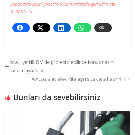
yapay-zeka-isyani-yonetim-calisan-takibinde-geri-adim-atti-
947051.html
İsrailli yetkili, BM’de protesto edilince konuşmasını
tamamlayamadı
Avrupa alev alev: Kıta aşırı sıcaklara hazır mı?
Bunları da sevebilirsiniz