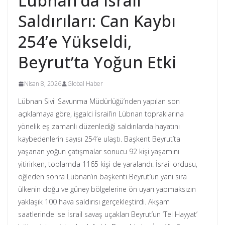
Lübnan’da İsrail
Saldırıları: Can Kaybı
254’e Yükseldi,
Beyrut’ta Yoğun Etki
Nisan 8, 2026
Global Haber
Lübnan Sivil Savunma Müdürlüğü’nden yapılan son
açıklamaya göre, işgalci İsrail’in Lübnan topraklarına
yönelik eş zamanlı düzenlediği saldırılarda hayatını
kaybedenlerin sayısı 254’e ulaştı. Başkent Beyrut’ta
yaşanan yoğun çatışmalar sonucu 92 kişi yaşamını
yitirirken, toplamda 1165 kişi de yaralandı. İsrail ordusu,
öğleden sonra Lübnan’ın başkenti Beyrut’un yanı sıra
ülkenin doğu ve güney bölgelerine ön uyarı yapmaksızın
yaklaşık 100 hava saldırısı gerçekleştirdi. Akşam
saatlerinde ise İsrail savaş uçakları Beyrut’un ‘Tel Hayyat’