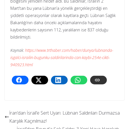
bölgesini yeniden hedef aldı. Bu saldırılar, İsrail’in 2
Mart’tan bu yana Lübnan’a yönelik gerçekleştirdiği en
şiddetli operasyonlar olarak kayıtlara geçti. Lübnan Sağlık
Bakanlığı’nın daha önceki açıklamalarında hayatını
kaybedenlerin sayısının 112, yaralıların ise 837 olduğu
bildirilmişti.
Kaynak:
https://www.trthaber.com/haber/dunya/lubnanda-
isgalci-israilin-bugunku-saldirilarinda-can-kaybi-254e-cikti-
940923.html
İran’dan İsrail’e Sert Uyarı: Lübnan Saldırıları Durmazsa
Karşılık Kaçınılmaz!