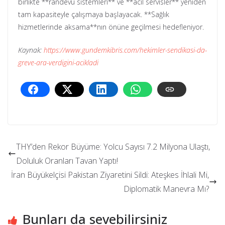
birlikte **randevu sistemleri** ve **acil servisler** yeniden
tam kapasiteyle çalışmaya başlayacak. **Sağlık
hizmetlerinde aksama**nın önüne geçilmesi hedefleniyor.
Kaynak:
https://www.gundemkibris.com/hekimler-sendikasi-da-
greve-ara-verdigini-acikladi
THY’den Rekor Büyüme: Yolcu Sayısı 7.2 Milyona Ulaştı,
Doluluk Oranları Tavan Yaptı!
İran Büyükelçisi Pakistan Ziyaretini Sildi: Ateşkes İhlali Mi,
Diplomatik Manevra Mı?
Bunları da sevebilirsiniz