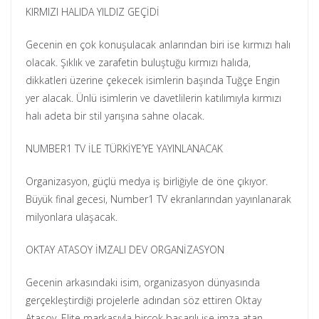
KIRMIZI HALIDA YILDIZ GEÇİDİ
Gecenin en çok konuşulacak anlarından biri ise kırmızı halı
olacak. Şıklık ve zarafetin buluştuğu kırmızı halıda,
dikkatleri üzerine çekecek isimlerin başında Tuğçe Engin
yer alacak. Ünlü isimlerin ve davetlilerin katılımıyla kırmızı
halı adeta bir stil yarışına sahne olacak.
NUMBER1 TV İLE TÜRKİYE’YE YAYINLANACAK
Organizasyon, güçlü medya iş birliğiyle de öne çıkıyor.
Büyük final gecesi, Number1 TV ekranlarından yayınlanarak
milyonlara ulaşacak.
OKTAY ATASOY İMZALI DEV ORGANİZASYON
Gecenin arkasındaki isim, organizasyon dünyasında
gerçekleştirdiği projelerle adından söz ettiren Oktay
Atasoy. Elite markasıyla birçok başarılı işe imza atan