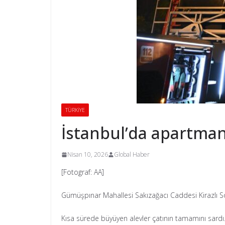
TÜRKİYE
İstanbul’da apartma
Nisan 10, 2026
Global Haber
[Fotograf: AA]
Gümüşpınar Mahallesi Sakızağacı Caddesi Kirazlı So
Kısa sürede büyüyen alevler çatının tamamını sardı. İh