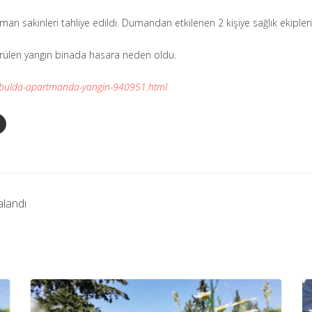
rtman sakinleri tahliye edildi. Dumandan etkilenen 2 kişiye sağlık ekip
dürülen yangın binada hasara neden oldu.
anbulda-apartmanda-yangin-940951.html
alandı