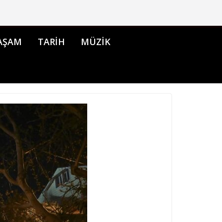
AŞAM
TARİH
MÜZİK