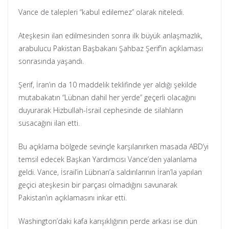
Vance de talepleri “kabul edilemez” olarak niteledi.
Ateşkesin ilan edilmesinden sonra ilk büyük anlaşmazlık,
arabulucu Pakistan Başbakanı Şahbaz Şerif’in açıklaması
sonrasında yaşandı.
Şerif, İran’ın da 10 maddelik teklifinde yer aldığı şekilde
mutabakatın “Lübnan dahil her yerde” geçerli olacağını
duyurarak Hizbullah-İsrail cephesinde de silahların
susacağını ilan etti.
Bu açıklama bölgede sevinçle karşılanırken masada ABD’yi
temsil edecek Başkan Yardımcısı Vance’den yalanlama
geldi. Vance, İsrail’in Lübnan’a saldırılarının İran’la yapılan
geçici ateşkesin bir parçası olmadığını savunarak
Pakistan’ın açıklamasını inkar etti.
Washington’daki kafa karışıklığının perde arkası ise dün