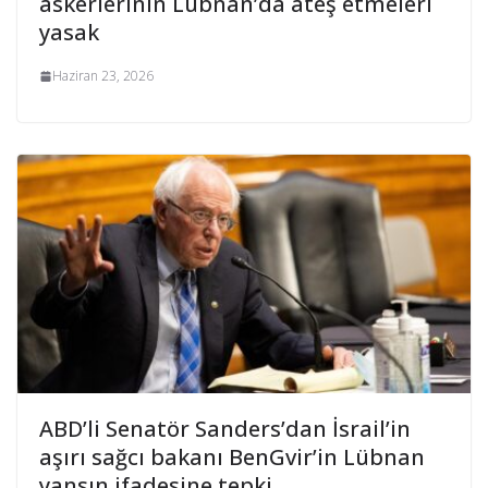
askerlerinin Lübnan’da ateş etmeleri
yasak
Haziran 23, 2026
ABD’li Senatör Sanders’dan İsrail’in
aşırı sağcı bakanı BenGvir’in Lübnan
yansın ifadesine tepki