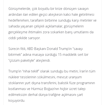
Görüşmelerde, çok boyutlu bir krize dönüşen savaşın
ardından ilan edilen geçici ateşkesin kalıcı hale getirilmesi
hedeflenirken, tarafların birbirine sunduğu karşı metinler ve
sahada yaşanan çelişkili açıklamalar, görüşmelerin
gerçekleşme ihtimalini zora sokarken barış umutlarını da
ciddi şekilde sarsıyor.
Sürecin fitili, ABD Başkanı Donald Trump’ın “savaşı
bitirmek” adına masaya sürdüğü 15 maddelik sert bir
“çözüm paketiyle” ateşlendi.
Trump’ın “nihai teklif” olarak sunduğu bu metin; İran’ın tüm
nükleer tesislerinin sökülmesini, mevcut uranyum
stoklarının yurt dışına transferini, balistik füze programının
kısıtlanması ve Hürmüz Boğazı’nın hiçbir ücret talep
edilmeksizin derhal dünya trafiğine açılmasını şart
koşuyordu.