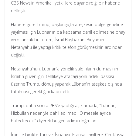
CBS News’in Amerikalı yetkililere dayandırdığı bir haberle
netleşti.
Habere göre Trump, başlangıçta ateşkesin bölge geneline
yayılması için Lübnan’ın da kapsama dahil edilmesine onay
verdi ancak bu tutum, İsrail Başbakanı Binyamin
Netanyahu ile yaptığı kritik telefon görüşmesinin ardından
değişti.
Netanyahu’nun, Lübnan’a yönelik saldırıların durmasının
İsrail’in güvenliğini tehlikeye atacağı yönündeki baskısı
üzerine Trump, dönüş yaparak Lübnan’ın ateşkes dışında
tutulması gerektiğini kabul etti.
Trump, daha sonra PBS’e yaptığı açıklamada, “Lübnan,
Hizbullah nedeniyle dahil edilmedi. O mesele ayrıca
halledilecek.” diyerek bu geri adımı doğruladı.
İran ile birlikte Türkiye, İspanya, Fransa, İngiltere, Çin, Rusya