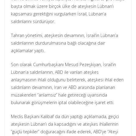
başta olmak üzere birçok ülke de ateşkesin Lübnan’ı
kapsaması gerektiğini vurgularken İsrail, Lübnan’a
saldırılarını sürdürüyor.
Tahran yönetimi, ateşkesin devamının, İsrail’in Lübnan’a
saldırılarının durdurulmasına bağlı olacağına dair
açıklamalar yaptı.
Son olarak Cumhurbaşkanı Mesud Pezeşkiyan, İsrail’in
Lübnan’a saldırılarının, ABD ile varılan ateşkes
anlaşmasının ihlali olduğunu belirterek, ateşkesi ihlal eden
saldırıların devamının, İran ve ABD arasında planlanan
müzakereleri “anlamsız” hale getireceği uyarısında
bulunarak görüşmelerin iptal olabileceğine işaret etti.
Meclis Başkanı Kalibaf da dün yaptığı açıklamada, geçici
ateşkesin Lübnan’ı da kapsadığını ve ateşkes ihlallerinin
“güçlü tepkiler” doğuracağını ifade ederek, ABD’ye “Ateşi