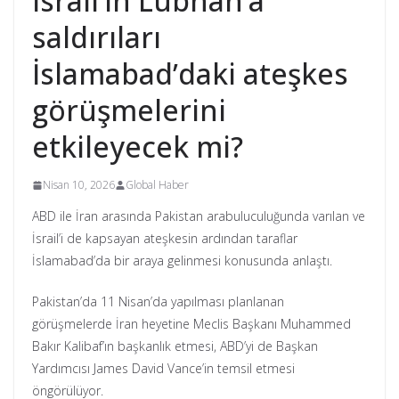
İsrail’in Lübnan’a
saldırıları
İslamabad’daki ateşkes
görüşmelerini
etkileyecek mi?
Nisan 10, 2026
Global Haber
ABD ile İran arasında Pakistan arabuluculuğunda varılan ve
İsrail’i de kapsayan ateşkesin ardından taraflar
İslamabad’da bir araya gelinmesi konusunda anlaştı.
Pakistan’da 11 Nisan’da yapılması planlanan
görüşmelerde İran heyetine Meclis Başkanı Muhammed
Bakır Kalibaf’ın başkanlık etmesi, ABD’yi de Başkan
Yardımcısı James David Vance’in temsil etmesi
öngörülüyor.