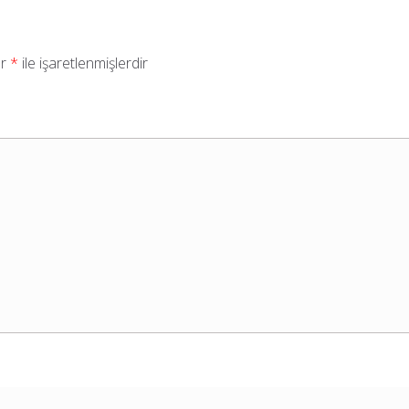
ar
*
ile işaretlenmişlerdir