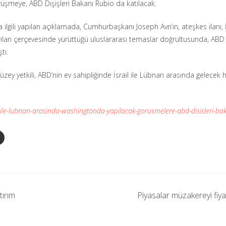
rüşmeye, ABD Dışişleri Bakanı Rubio da katılacak.
gili yapılan açıklamada, Cumhurbaşkanı Joseph Avn’ın, ateşkes ilanı, İ
ları çerçevesinde yürüttüğü uluslararası temaslar doğrultusunda, ABD yö
ti.
y yetkili, ABD’nin ev sahipliğinde İsrail ile Lübnan arasında gelece
-ile-lubnan-arasinda-washingtonda-yapilacak-gorusmelere-abd-disisleri-ba
tırım
Piyasalar müzakereyi fiyatl