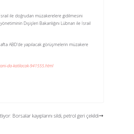
srail ile doğrudan müzakerelere gidilmesini
netiminin Dışişleri Bakanlığını Lübnan ile İsrail
k hafta ABD’de yapılacak görüşmelerin müzakere
kani-da-katilacak-941555.html
ıyor: Borsalar kayıplarını sildi, petrol geri çekildi