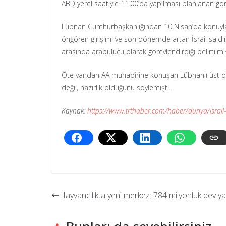
ABD yerel saatiyle 11.00’da yapılması planlanan gö
Lübnan Cumhurbaşkanlığından 10 Nisan’da konuyla il
öngören girişimi ve son dönemde artan İsrail saldırı
arasında arabulucu olarak görevlendirdiği belirtilmiş
Öte yandan AA muhabirine konuşan Lübnanlı üst düze
değil, hazırlık olduğunu söylemişti.
Kaynak:
https://www.trthaber.com/haber/dunya/israil
Hayvancılıkta yeni merkez: 784 milyonluk dev ya