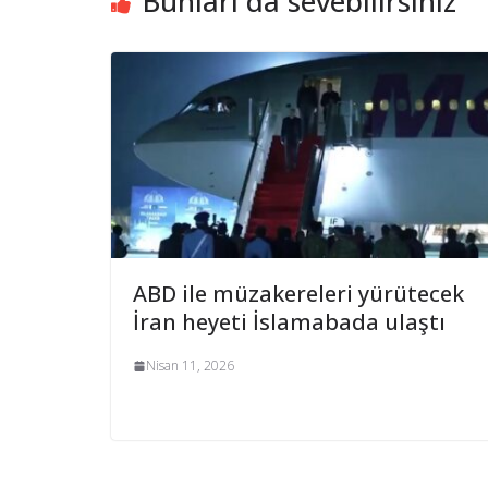
Bunları da sevebilirsiniz
ABD ile müzakereleri yürütecek
İran heyeti İslamabada ulaştı
Nisan 11, 2026