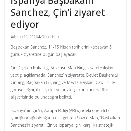
İspanya Başbakanı
Sanchez, Çin’i ziyaret
ediyor
Nisan 11, 2026
Global Haber
Başbakan Sanchez, 11-15 Nisan tarihlerini kapsayan 5
günlük ziyaretine bugün başlayacak.
Çin Dışişleri Bakanlığı Sözcüsü Mao Ning, ziyarete ilişkin
yaptığı açıklamada, Sanchez’in ziyarette, Devlet Başkanı Şi
Cinping, Başbakan Li Çiang ve Meclis Başkanı Cao Licı ile
görüşeceğini, ikili ilişkiler ve ortak ilgi konularında fikir
alışverişinde bulunacağını belirtti.
İspanya’nın Çin’in, Avrupa Birliği (AB) içindeki önemli bir
işbirliği ortağı olduğunu dile getiren Sözcü Mao, “Başbakan
Sanchez’in ziyareti, Çin ve İspanya için, karşılıklı stratejik