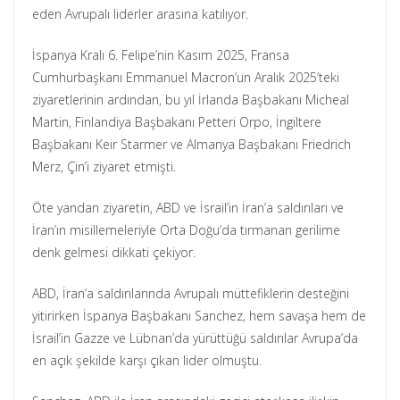
eden Avrupalı liderler arasına katılıyor.
İspanya Kralı 6. Felipe’nin Kasım 2025, Fransa
Cumhurbaşkanı Emmanuel Macron’un Aralık 2025’teki
ziyaretlerinin ardından, bu yıl İrlanda Başbakanı Micheal
Martin, Finlandiya Başbakanı Petteri Orpo, İngiltere
Başbakanı Keir Starmer ve Almanya Başbakanı Friedrich
Merz, Çin’i ziyaret etmişti.
Öte yandan ziyaretin, ABD ve İsrail’in İran’a saldırıları ve
İran’ın misillemeleriyle Orta Doğu’da tırmanan gerilime
denk gelmesi dikkati çekiyor.
ABD, İran’a saldırılarında Avrupalı müttefiklerin desteğini
yitirirken İspanya Başbakanı Sanchez, hem savaşa hem de
İsrail’in Gazze ve Lübnan’da yürüttüğü saldırılar Avrupa’da
en açık şekilde karşı çıkan lider olmuştu.