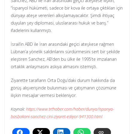
Sanchez, ABD ile İran arasındaki geçici ateşkese ilişkin,
“İspanyol hükümeti, sadece bir kova ile ortaya çıktıkları için
dünyayı ateşe verenleri alkışlamayacaktır. Şimdi ihtiyaç
duyulan şey diplomasi, uluslararası hukuk ve barış.”
ifadelerini kullanmıştı.
İsrail’in ABD ile İran arasındaki geçici ateşkese rağmen
Lübnan’a yönelik saldırılarını sürdürmesini sert bir şekilde
eleştiren Sanchez, AB’den bu ülke ile 1995’te imzalanan
ortaklık anlaşmasını askıya almasını istemişti.
Ziyarette tarafların Orta Doğu’daki durum hakkında da
görüş alışverişinde bulunması ve çatışmanın çözümüne
ilişkin mesajlar vermesi bekleniyor.
Kaynak:
https://www.trthaber.com/haber/dunya/ispanya-
basbakani-sanchez-cini-ziyaret-ediyor-941300.html