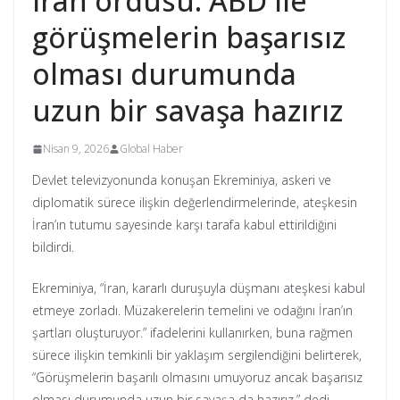
İran ordusu: ABD ile
görüşmelerin başarısız
olması durumunda
uzun bir savaşa hazırız
Nisan 9, 2026
Global Haber
Devlet televizyonunda konuşan Ekreminiya, askeri ve
diplomatik sürece ilişkin değerlendirmelerinde, ateşkesin
İran’ın tutumu sayesinde karşı tarafa kabul ettirildiğini
bildirdi.
Ekreminiya, “İran, kararlı duruşuyla düşmanı ateşkesi kabul
etmeye zorladı. Müzakerelerin temelini ve odağını İran’ın
şartları oluşturuyor.” ifadelerini kullanırken, buna rağmen
sürece ilişkin temkinli bir yaklaşım sergilendiğini belirterek,
“Görüşmelerin başarılı olmasını umuyoruz ancak başarısız
olması durumunda uzun bir savaşa da hazırız.” dedi.