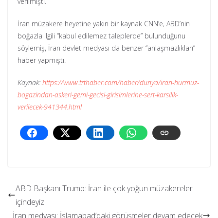
verilmişti.​​​​​​​
İran müzakere heyetine yakın bir kaynak CNN’e, ABD’nin
boğazla ilgili “kabul edilemez taleplerde” bulunduğunu
söylemiş, İran devlet medyası da benzer “anlaşmazlıkları”
haber yapmıştı.
Kaynak:
https://www.trthaber.com/haber/dunya/iran-hurmuz-
bogazindan-askeri-gemi-gecisi-girisimlerine-sert-karsilik-
verilecek-941344.html
ABD Başkanı Trump: İran ile çok yoğun müzakereler
içindeyiz
İran medyası: İslamabad’daki görüşmeler devam edecek