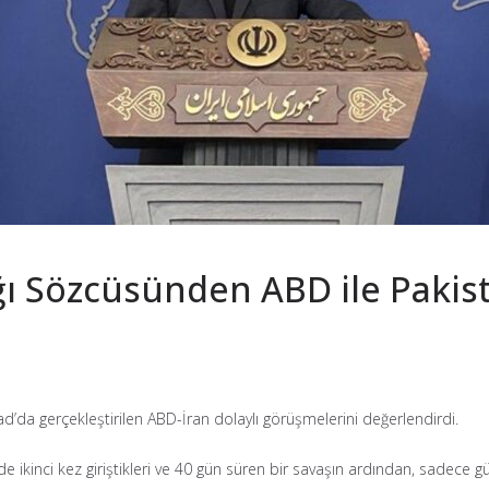
lığı Sözcüsünden ABD ile Paki
’da gerçekleştirilen ABD-İran dolaylı görüşmelerini değerlendirdi.
nde ikinci kez giriştikleri ve 40 gün süren bir savaşın ardından, sadece 