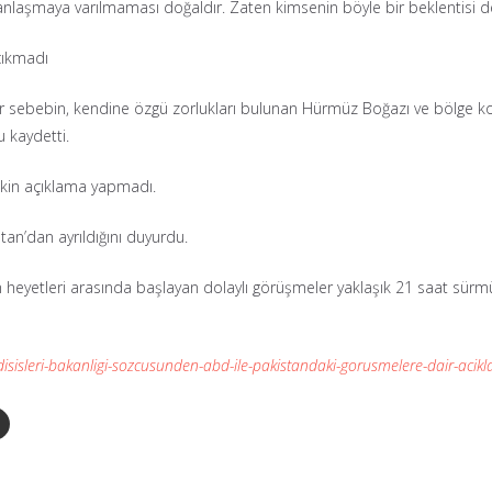
anlaşmaya varılmaması doğaldır. Zaten kimsenin böyle bir beklentisi de
çıkmadı
ir sebebin, kendine özgü zorlukları bulunan Hürmüz Boğazı ve bölge ko
 kaydetti.
şkin açıklama yapmadı.
an’dan ayrıldığını duyurdu.
 heyetleri arasında başlayan dolaylı görüşmeler yaklaşık 21 saat sürm
isisleri-bakanligi-sozcusunden-abd-ile-pakistandaki-gorusmelere-dair-aci