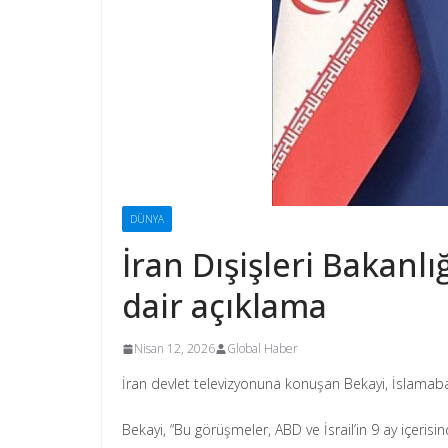
DÜNYA
İran Dışişleri Bakan
dair açıklama
Nisan 12, 2026
Global Haber
İran devlet televizyonuna konuşan Bekayi, İslamabad
Bekayi, “Bu görüşmeler, ABD ve İsrail’in 9 ay içerisi