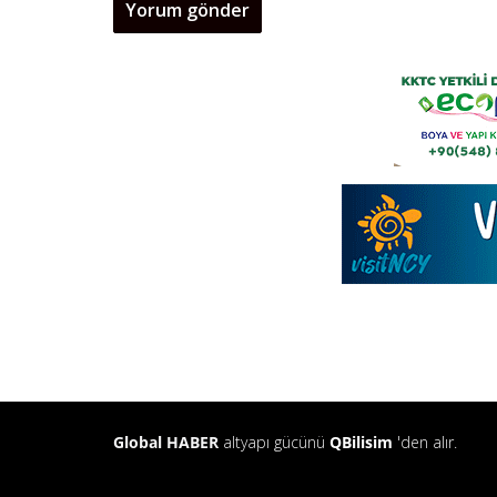
Global HABER
altyapı gücünü
QBilisim
'den alır.