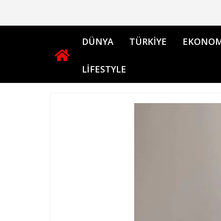
Skip
to
content
DÜNYA
TÜRKİYE
EKONOM
LİFESTYLE