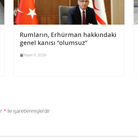
Rumların, Erhürman hakkındaki
genel kanısı “olumsuz”
Nisan 9, 2026
ar
*
ile işaretlenmişlerdir