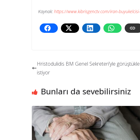
Kaynak:
https://www.kibrisgenctv.com/iran-buyukelcisi-
Hristodulidis BM Genel Sekreteri’yle görüştükl
istiyor
Bunları da sevebilirsiniz