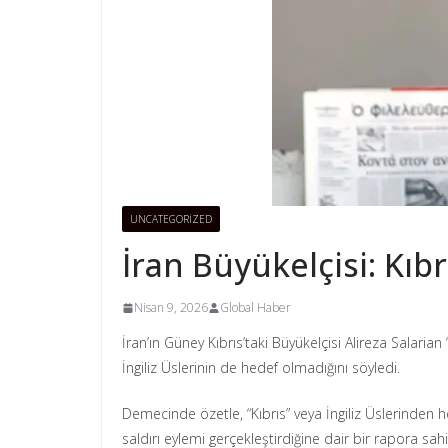
UNCATEGORIZED
İran Büyükelçisi: Kıb
Nisan 9, 2026
Global Haber
İran’ın Güney Kıbrıs’taki Büyükelçisi Alireza Salari
İngiliz Üslerinin de hedef olmadığını söyledi.
Demecinde özetle, “Kıbrıs” veya İngiliz Üslerinden h
saldırı eylemi gerçekleştirdiğine dair bir rapora sah