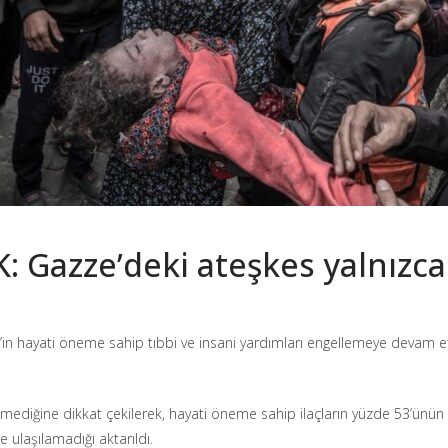
K: Gazze’deki ateşkes yalnızc
’in hayati öneme sahip tıbbi ve insani yardımları engellemeye devam ett
ediğine dikkat çekilerek, hayati öneme sahip ilaçların yüzde 53’ünün 
 ulaşılamadığı aktarıldı.