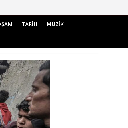
AŞAM
TARİH
MÜZİK