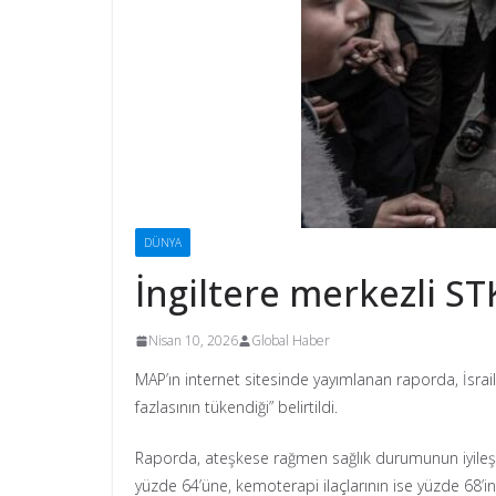
DÜNYA
İngiltere merkezli ST
Nisan 10, 2026
Global Haber
MAP’ın internet sitesinde yayımlanan raporda, İsrail
fazlasının tükendiği” belirtildi.
Raporda, ateşkese rağmen sağlık durumunun iyileşm
yüzde 64’üne, kemoterapi ilaçlarının ise yüzde 68’ine