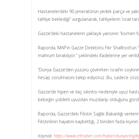
Hastanelerdeki 90 jeneratörün yedek parça ve yakıt 
tahliye beklediği” vurgulanarak, tahliyelerin İsrail tar
Gazze’deki hastanelerin yaklaşık yarısının “kısmen fa
Raporda, MAP’ın Gazze Direktörü Fikr Shalltoot’un “G
mahrum bırakılıyor.” şeklindeki ifadelerine yer verild
“Dünya Gazze’den yüzünü çevirirken İsrail’in soykırımı
hesap sorulmasını talep ediyoruz. Bu, sadece sözde
Gazze’de hijyen ve ilaç sıkıntısı nedeniyle uyuz hast
bebeğin şiddetli uyuzdan muzdarip olduğunu gördüm,
Raporda, Gazze’deki Filistin Sağlık Bakanlığı verile
Filistinlinin hayatını kaybettiği, 2 binden fazla kişini
Kaynak:
https://www.trthaber.com/haber/dunya/ingilte