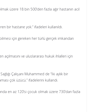
olmak üzere 18 bin 500’den fazla ağır hastanın acil
n bir hastane yok.” ifadeleri kullanıldı.
nabilmesi için gereken her türlü gerçek imkandan
n açılmasını ve uluslararası hukuk ihlalleri için
m Sağlığı Çalışanı Muhammed de “İki aylık bir
ası çok üzücü.” ifadelerini kullandı.
ılarında en az 120’si çocuk olmak üzere 730’dan fazla