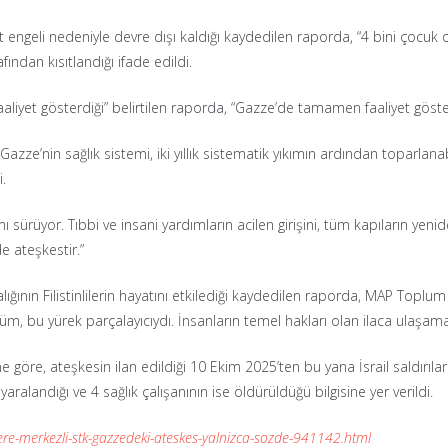
engeli nedeniyle devre dışı kaldığı kaydedilen raporda, “4 bini çocuk 
afından kısıtlandığı ifade edildi.
aliyet gösterdiği” belirtilen raporda, “Gazze’de tamamen faaliyet göstere
azze’nin sağlık sistemi, iki yıllık sistematik yıkımın ardından toparla
i.
 sürüyor. Tıbbi ve insani yardımların acilen girişini, tüm kapıların yenide
 ateşkestir.”
alığının Filistinlilerin hayatını etkilediği kaydedilen raporda, MAP Toplu
 bu yürek parçalayıcıydı. İnsanların temel hakları olan ilaca ulaşamam
rine göre, ateşkesin ilan edildiği 10 Ekim 2025’ten bu yana İsrail saldır
n yaralandığı ve 4 sağlık çalışanının ise öldürüldüğü bilgisine yer verildi.
re-merkezli-stk-gazzedeki-ateskes-yalnizca-sozde-941142.html