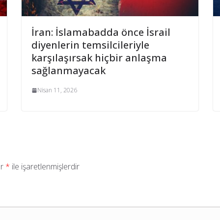
İran: İslamabadda önce İsrail
diyenlerin temsilcileriyle
karşılaşırsak hiçbir anlaşma
sağlanmayacak
Nisan 11, 2026
ar
*
ile işaretlenmişlerdir