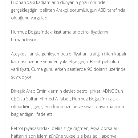
Lübnan’daki katliamların dünyanın gözü önünde
gerçekleştiğini belirten Arakçi, sorumluluğun ABD tarafında
olduğunu vurguladı.
Hürmüz Boğazı’ndaki kısıtlamalar petrol fiyatlarını
tırmandırıyor
Ateşkes ilanıyla gerileyen petrol fiyatları, trafiğin fiilen kapalı
kalması üzerine yeniden yükselişe geçti. Brent petrolün
varil fiyatı, Cuma günü erken saatlerde 96 doların üzerinde
seyrediyor.
Birleşik Arap Emirlikleri’nin devlet petrol şirketi ADNOC’un
CEO’su Sultan Ahmed Al Jaber, Hürmüz Boğazı’nın açık
olmadığını, geçişlerin İran’ın iznine ve siyasi dayatmalarına
bağlandığını ifade etti.
Petrol piyasasındaki belirsizliğe rağmen, Asya borsaları
haftanın son işlem gününe yükselişle başladı. Japonya,