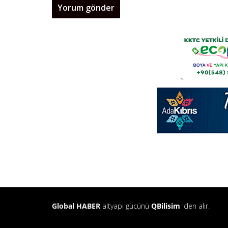
Global HABER
altyapı gücünü
QBilisim
'den alır.