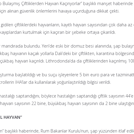
laşmış Çiftliklerden Hayvan Kaçırıyorlar” başlıklı manşet haberinde ka
için alınan güvenlik önlemlerini havaya uçurduğuna dikkat çekti.
n gidilen çiftliklerdeki hayvanların, kayıtlı hayvan sayısından çok daha 
ayıplardan kurtulmak için kaçıran bir şebeke ortaya çıkarıldı.
 bir mandırada bulundu. Yeri’de eski bir domuz besi alanında, şap bula
kbaş hayvanın kaçak yollarla Dali’deki bir çiftlikten, karantina bölgesin
çükbaş hayvan kaçırıldı. Lithrodonda’da da çiftliklerinden kaçırılmış 
ruşturma başlatıldığı ve bu suçu işleyenlere 5 bin euro para ve tazmin
erin İHA’lar da kullanılarak yoğunlaştırıldığı bilgisi verildi.
alığı saptandığını, böylece hastalığın saptandığı çiftlik sayısının 44’e u
hayvan sayısının 22 bine, büyükbaş hayvan sayısının da 2 bine ulaştığını
İL HAYVAN”
an” başlıklı haberinde, Rum Bakanlar Kurulu’nun, şap yüzünden itlaf edilen