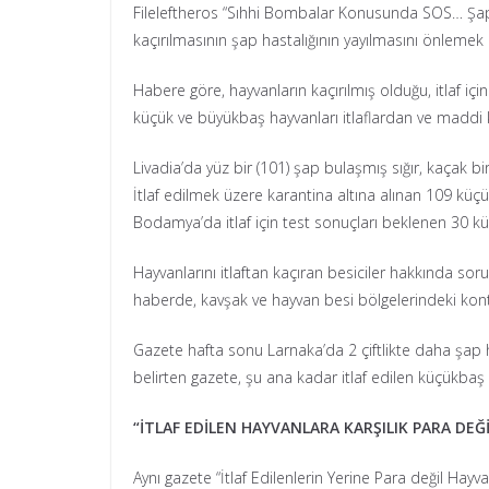
Fileleftheros “Sıhhi Bombalar Konusunda SOS… Şap Bu
kaçırılmasının şap hastalığının yayılmasını önlemek 
Habere göre, hayvanların kaçırılmış olduğu, itlaf içi
küçük ve büyükbaş hayvanları itlaflardan ve maddi k
Livadia’da yüz bir (101) şap bulaşmış sığır, kaçak
İtlaf edilmek üzere karantina altına alınan 109 küçü
Bodamya’da itlaf için test sonuçları beklenen 30 kü
Hayvanlarını itlaftan kaçıran besiciler hakkında so
haberde, kavşak ve hayvan besi bölgelerindeki kontroll
Gazete hafta sonu Larnaka’da 2 çiftlikte daha şap hast
belirten gazete, şu ana kadar itlaf edilen küçükbaş 
“İTLAF EDİLEN HAYVANLARA KARŞILIK PARA DEĞ
Aynı gazete “İtlaf Edilenlerin Yerine Para değil Hayv