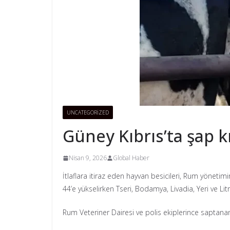
UNCATEGORIZED
Güney Kıbrıs’ta şap k
Nisan 9, 2026
Global Haber
İtlaflara itiraz eden hayvan besicileri, Rum yöneti
44’e yükselirken Tseri, Bodamya, Livadia, Yeri ve Lit
Rum Veteriner Dairesi ve polis ekiplerince saptana