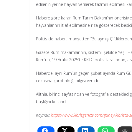
edilenin yerine hayvan verilerek tazmin edilmesi kara
Habere göre karar, Rum Tarım Bakanı’nın önerisiyle a
hayvanlarının itlaf edilmesine rıza gösterecek besici
Politis de haberi, manşetten “Bulaşmış Çiftliklerden H
Gazete Rum makamlarının, sistemli şekilde Yeşil Hat
Rum’un, 19 Aralık 2025’te KKTC polisi tarafından, ar
Haberde, aynı Rum’un geçen şubat ayında Rum Gümrü
cezasına çarptırıldığı bilgisi verildi.
Alithia, birinci sayfasından ve fotoğrafla destekledi
başlığını kullandı.
Kaynak:
https://www.kibrisgenctv.com/guney-kibrista-s