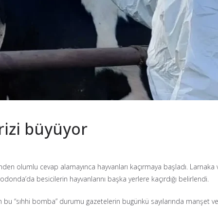
rizi büyüyor
minden olumlu cevap alamayınca hayvanları kaçırmaya başladı. Larnaka v
rodonda’da besicilerin hayvanlarını başka yerlere kaçırdığı belirlendi.
n bu “sıhhi bomba” durumu gazetelerin bugünkü sayılarında manşet veya