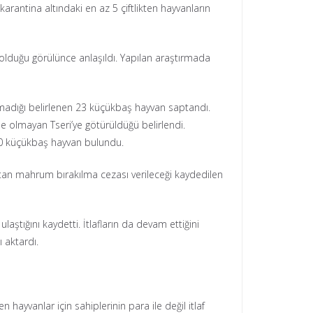
rantina altındaki en az 5 çiftlikten hayvanların
az olduğu görülünce anlaşıldı. Yapılan araştırmada
şmadığı belirlenen 23 küçükbaş hayvan saptandı.
de olmayan Tseri’ye götürüldüğü belirlendi.
100 küçükbaş hayvan bulundu.
attan mahrum bırakılma cezası verileceği kaydedilen
laştığını kaydetti. İtlafların da devam ettiğini
 aktardı.
 hayvanlar için sahiplerinin para ile değil itlaf