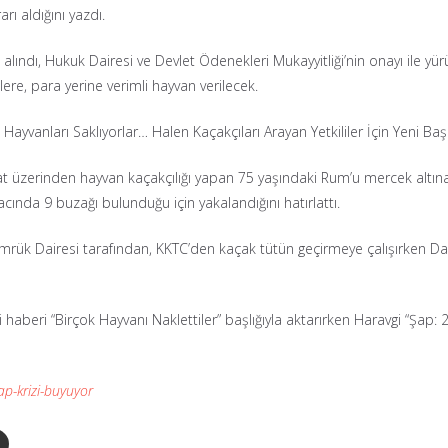
rı aldığını yazdı.
lındı, Hukuk Dairesi ve Devlet Ödenekleri Mukayyitliği’nin onayı ile yür
lere, para yerine verimli hayvan verilecek.
ayvanları Saklıyorlar… Halen Kaçakçıları Arayan Yetkililer İçin Yeni Baş A
 üzerinden hayvan kaçakçılığı yapan 75 yaşındaki Rum’u mercek altına al
acında 9 buzağı bulunduğu için yakalandığını hatırlattı.
k Dairesi tarafından, KKTC’den kaçak tütün geçirmeye çalışırken Dal
ği haberi “Birçok Hayvanı Naklettiler” başlığıyla aktarırken Haravgi “Şap
ap-krizi-buyuyor